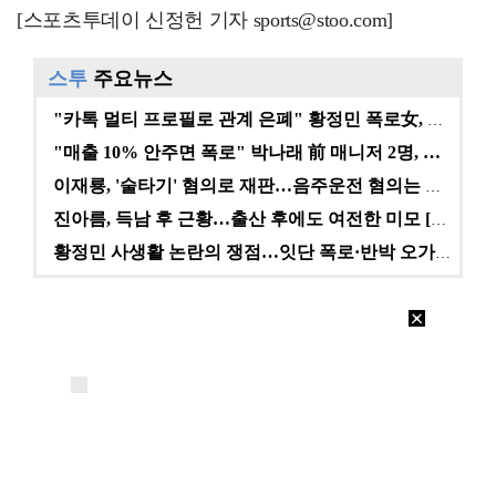
[스포츠투데이 신정헌 기자 sports@stoo.com]
스투
주요뉴스
"카톡 멀티 프로필로 관계 은폐" 황정민 폭로女, 문자…
"매출 10% 안주면 폭로" 박나래 前 매니저 2명, …
이재룡, '술타기' 혐의로 재판…음주운전 혐의는 미적용…
진아름, 득남 후 근황…출산 후에도 여전한 미모 [스타…
황정민 사생활 논란의 쟁점…잇단 폭로·반박 오가는 소모…