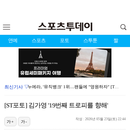
연예
스포츠
포토
스투툰
짤
최신기사 ▽
누에라, '뮤직뱅크' 1위…팬들에 "영원하자" [TV캡…
'우리동네 전성시대' 딘딘, 첫 촬영부터 멘붕…시작부터…
[ST포토] 김가영 '19번째 트로피를 향해'
서장훈 감독 "내 능력 부족" 자책하게 만든 펜타곤과의…
작성 : 2026년 05월 23일(토) 22:44
대한축구협회의 '심판 성접대'…최악의 경우 런던 올림픽…
가+
가-
강채연, 제주삼다수 2R 깜짝 선두 도약…박민지 공동 …