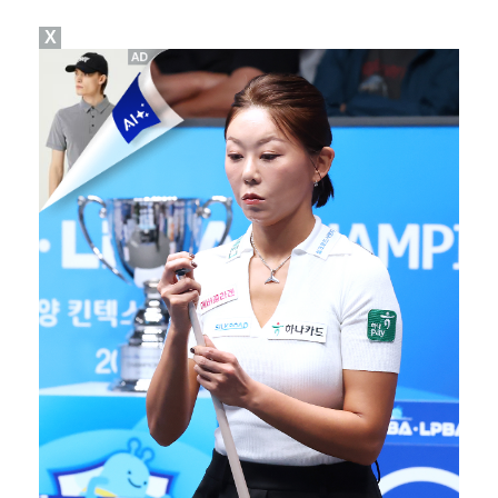
X
진세연, 전속계약 종료…FA 시장 나왔다 [공식]
정해인X강하늘X이청아X유재명X김선영 뭉쳤다…'아가미',…
'오징어 게임' 미국판 스핀오프, 제작 무산설 "넷플릭…
[ST포토] 정지효, 반가운 손인사
'1라운드 115위' 김민별, 2라운드 7타 줄이며 7…