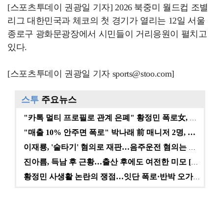
[스포츠투데이 권광일 기자] 2026 북중미 월드컵 조별
리그 대한민국과 체코의 첫 경기가 열리는 12일 서울
종로구 광화문광장에서 시민들이 거리응원이 펼치고
있다.
[스포츠투데이 권광일 기자 sports@stoo.com]
스투
주요뉴스
"카톡 멀티 프로필로 관계 은폐" 황정민 폭로女, 문자…
"매출 10% 안주면 폭로" 박나래 前 매니저 2명, …
이재룡, '술타기' 혐의로 재판…음주운전 혐의는 미적용…
진아름, 득남 후 근황…출산 후에도 여전한 미모 [스타…
황정민 사생활 논란의 쟁점…잇단 폭로·반박 오가는 소모…