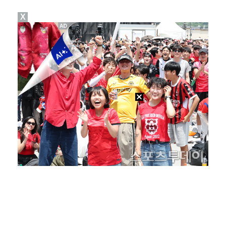
X
폭발물 지킨 안보현, '악마 교관' 정은채와 재회(재벌…
외신까지 퍼지고 있는 축구협회 성접대 논란…2002 한…
태국에서 새 도전 시작하는 박항서 감독 "원팀 만들어 …
대놓고 '심판 마사지'로 결재 받기도…최종 결재권자는 …
'1라운드 115위' 김민별, 2라운드 7타 줄이며 7…