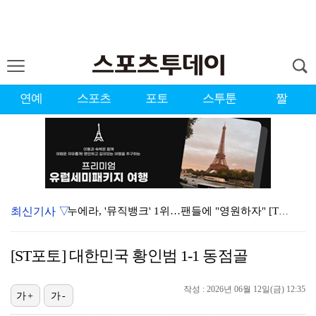
연예
스포츠
포토
스투툰
짤
최신기사 ▽
누에라, '뮤직뱅크' 1위…팬들에 "영원하자" [TV캡…
강채연, 제주삼다수 2R 깜짝 선두 도약…박민지 공동 …
[ST포토] 대한민국 황인범 1-1 동점골
폭발까지 5분…안보현·정은채, 목숨 건 사투 시작(재벌…
작성 : 2026년 06월 12일(금) 12:35
이강인, 아틀레티코 마드리드 첫 훈련 진행…9일 맨시티…
가+
가-
대한축구협회의 '심판 성접대'…최악의 경우 런던 올림픽…