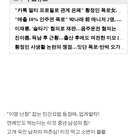
"카톡 멀티 프로필로 관계 은폐" 황정민 폭로女, 문자…
"매출 10% 안주면 폭로" 박나래 前 매니저 2명, …
이재룡, '술타기' 혐의로 재판…음주운전 혐의는 미적용…
진아름, 득남 후 근황…출산 후에도 여전한 미모 [스타…
황정민 사생활 논란의 쟁점…잇단 폭로·반박 오가는 소모…