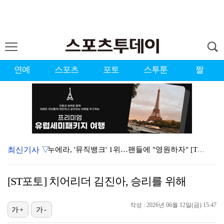
연예
스포츠
포토
스투툰
짤
최신기사 ▽
누에라, '뮤직뱅크' 1위…팬들에 "영원하자" [TV캡…
'우리동네 전성시대' 딘딘, 첫 촬영부터 멘붕…시작부터…
[ST포토] 치어리더 김진아, 승리를 위해
서장훈 감독 "내 능력 부족" 자책하게 만든 펜타곤과의…
작성 : 2026년 06월 12일(금) 15:47
대한축구협회의 '심판 성접대'…최악의 경우 런던 올림픽…
가+
가-
강채연, 제주삼다수 2R 깜짝 선두 도약…박민지 공동 …