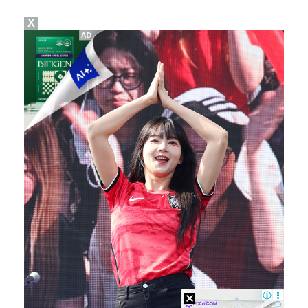
X
진세연, 전속계약 종료…FA 시장 나왔다 [공식]
정해인X강하늘X이청아X유재명X김선영 뭉쳤다…'아가미',…
'오징어 게임' 미국판 스핀오프, 제작 무산설 "넷플릭…
'1라운드 115위' 김민별, 2라운드 7타 줄이며 7…
[ST포토] 정지효, 반가운 손인사