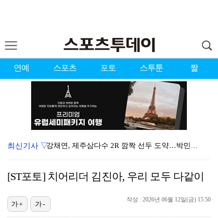
연예
스포츠
포토
스투툰
짤
최신기사 ▽
강채연, 제주삼다수 2R 깜짝 선두 도약…박민지 공동 …
이강인, 아틀레티코 마드리드 첫 훈련 진행…9일 맨시티…
[ST포토] 치어리더 김진아, 우리 모두 다같이
폭발까지 5분…안보현·정은채, 목숨 건 사투 시작(재벌…
작성 : 2026년 06월 12일(금) 15:50
대한축구협회의 '심판 성접대'…최악의 경우 런던 올림픽…
가+
가-
태국에서 새 도전 시작하는 박항서 감독 "원팀 만들어 …