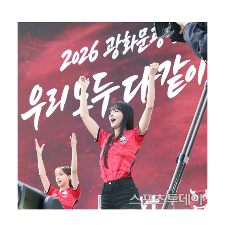
폭발물 지킨 안보현, '악마 교관' 정은채와 재회(재벌…
대놓고 '심판 마사지'로 결재 받기도…최종 결재권자는 …
외신까지 퍼지고 있는 축구협회 성접대 논란…2002 한…
보스턴, 'KBO MVP' 페디 무너뜨리며 연장 13회…
'1라운드 115위' 김민별, 2라운드 7타 줄이며 7…