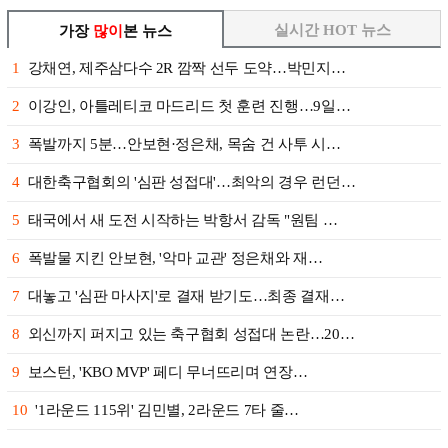
실시간 HOT 뉴스
가장
많이
본 뉴스
1
강채연, 제주삼다수 2R 깜짝 선두 도약…박민지…
2
이강인, 아틀레티코 마드리드 첫 훈련 진행…9일…
3
폭발까지 5분…안보현·정은채, 목숨 건 사투 시…
4
대한축구협회의 '심판 성접대'…최악의 경우 런던…
5
태국에서 새 도전 시작하는 박항서 감독 "원팀 …
6
폭발물 지킨 안보현, '악마 교관' 정은채와 재…
7
대놓고 '심판 마사지'로 결재 받기도…최종 결재…
8
외신까지 퍼지고 있는 축구협회 성접대 논란…20…
9
보스턴, 'KBO MVP' 페디 무너뜨리며 연장…
10
'1라운드 115위' 김민별, 2라운드 7타 줄…