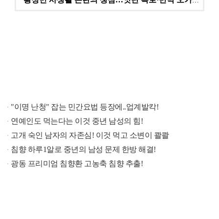
황정민 사생활 논란의 쟁점…잇단 폭로·반박 오가는 소모…