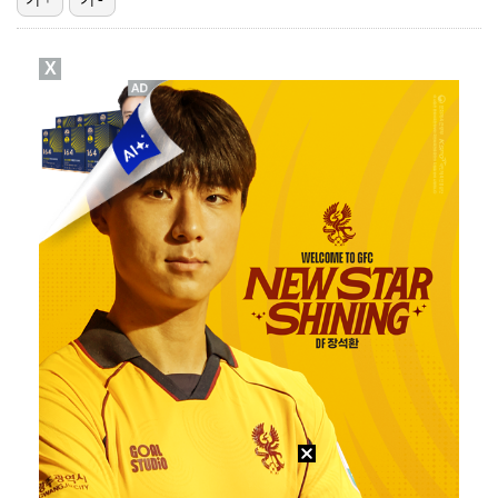
통산 2승 기회 잡은 문정민 "더위 걱정이지만, 끝까지…
X
FC서울, 구단 최초 산하 유스 오산고 유망주 5명과 …
동시간대 시청률 1위 '결혼의 완성', 남궁민·이설 의…
[ST포토] 홀아웃 하는 이율린
씨피엔터, 매출 늘었지만 2년 연속 적자…높은 아티스트…