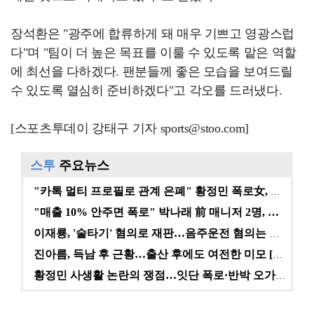
장석환은 "광주에 합류하게 돼 매우 기쁘고 영광스럽
다"며 "팀이 더 높은 목표를 이룰 수 있도록 맡은 역할
에 최선을 다하겠다. 팬분들께 좋은 모습을 보여드릴
수 있도록 열심히 준비하겠다"고 각오를 드러냈다.
[스포츠투데이 강태구 기자 sports@stoo.com]
스투
주요뉴스
"카톡 멀티 프로필로 관계 은폐" 황정민 폭로女, 문자…
"매출 10% 안주면 폭로" 박나래 前 매니저 2명, …
이재룡, '술타기' 혐의로 재판…음주운전 혐의는 미적용…
진아름, 득남 후 근황…출산 후에도 여전한 미모 [스타…
황정민 사생활 논란의 쟁점…잇단 폭로·반박 오가는 소모…