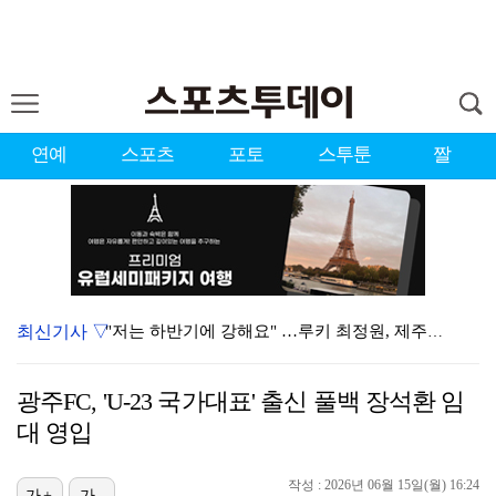
연예
스포츠
포토
스투툰
짤
최신기사 ▽
"저는 하반기에 강해요" …루키 최정원, 제주삼다수 2…
앤더블 규빈·투어스 도훈, '음악중심' MC 하차…1년…
광주FC, 'U-23 국가대표' 출신 풀백 장석환 임
황정민 20년 팬, 사생활 폭로 A 씨에 "잘못된 팬심…
대 영입
남아공전 참사에 입 연 김민재 "선수들도 못 하긴 해……
작성 : 2026년 06월 15일(월) 16:24
가+
가-
서장훈, 28억에 산 양재역 빌딩 450억에 내놨다…시…