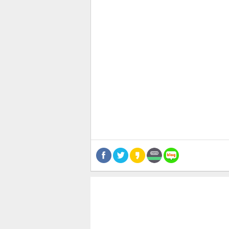
관련뉴스
보