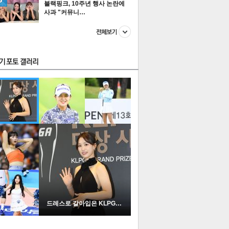
블랙핑크, 10주년 행사 논란에
사과 "커뮤니…
스투펀
US
이 본 뉴스
스포츠
포토
드레스로 갈아입은 KLPGA …