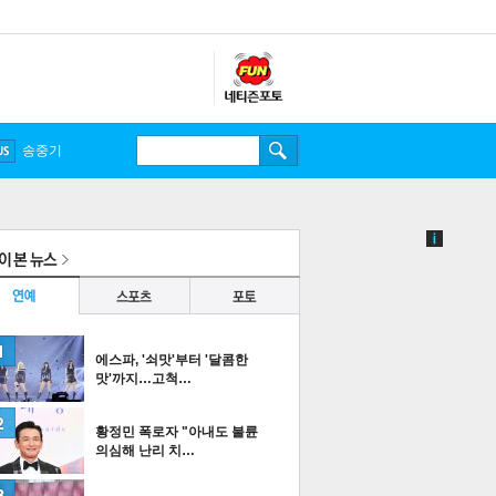
송중기
에스파, '쇠맛'부터 '달콤한
맛'까지…고척…
황정민 폭로자 "아내도 불륜
의심해 난리 치…