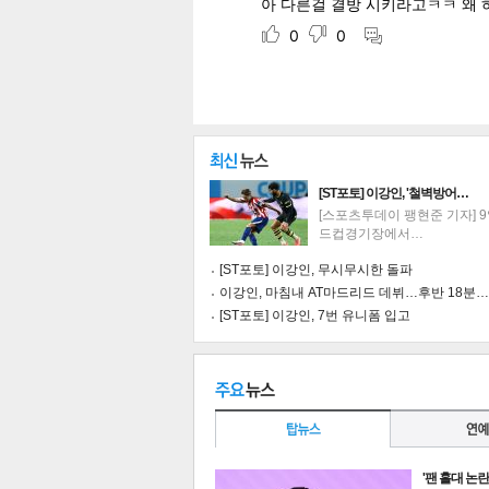
[ST포토] 이강인, '철벽방어…
[스포츠투데이 팽현준 기자] 
드컵경기장에서…
[ST포토] 이강인, 무시무시한 돌파
이강인, 마침내 AT마드리드 데뷔…후반 18분…
[ST포토] 이강인, 7번 유니폼 입고
기
'팬 홀대 논