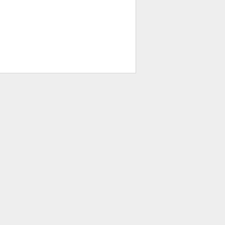
이
다
타포토