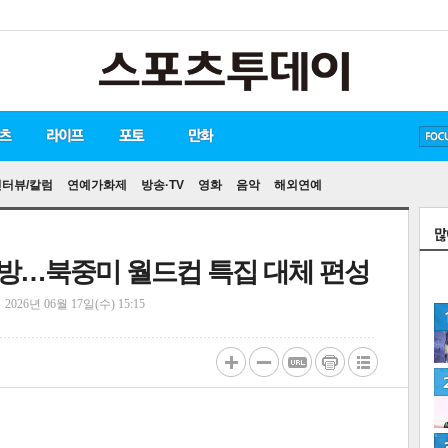
방탄소년단
손흥민
유아인
인터뷰/칼럼
연예가화제
방송·TV
영화
음악
해외연예
 휴방…북중미 월드컵 특집 대체 편성
정
2026년 06월 17일(수) 15:15