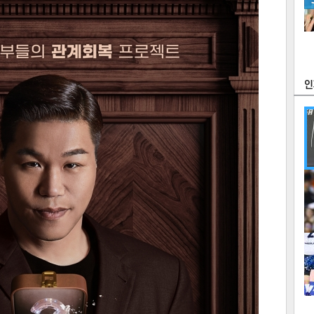
츠
라이프
포토
만화
FOC
많
연예
1
텍스
텍스
url 복
인쇄
목록
2