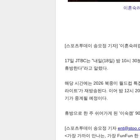
이혼숙려캠
[스포츠투데이 송오정 기자] '이혼숙려캠
체
인
17일 JTBC는 "내일(18일) 밤 10시 
휴방한다"라고 알렸다.
해당 시간에는 2026 북중미 월드컵 특
라이트'가 재방송된다. 이어 밤 12시 
기가 중계될 예정이다.
휴방으로 한 주 쉬어가게 된 '이숙캠' 90
[스포츠투데이 송오정 기자
ent@stoo.
<가장 가까이 만나는, 가장 FunFun 