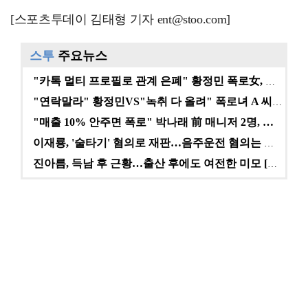
[스포츠투데이 김태형 기자 ent@stoo.com]
스투
주요뉴스
"카톡 멀티 프로필로 관계 은폐" 황정민 폭로女, 문자…
"연락말라" 황정민VS"녹취 다 올려" 폭로녀 A 씨,…
"매출 10% 안주면 폭로" 박나래 前 매니저 2명, …
이재룡, '술타기' 혐의로 재판…음주운전 혐의는 미적용…
진아름, 득남 후 근황…출산 후에도 여전한 미모 [스타…