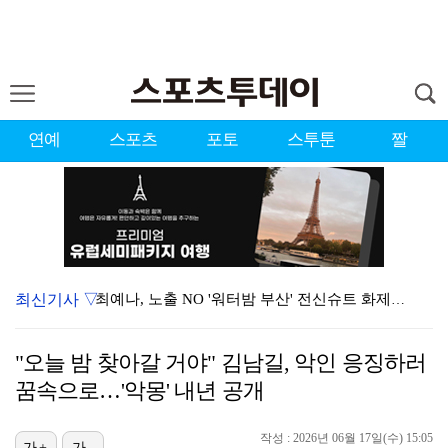
연예
스포츠
포토
스투툰
짤
최신기사 ▽
최예나, 노출 NO '워터밤 부산' 전신슈트 화제…"안…
'5연속골 무산' 손흥민, 톨루카전 선발 출격… 리그스…
"오늘 밤 찾아갈 거야" 김남길, 악인 응징하러
'마약 집유' 유아인, 자숙 중 볼뽀뽀 사진…복귀설 계…
꿈속으로…'악몽' 내년 공개
지안, 엄정욱과 깜짝 결혼 발표 "내 마음 빠르게 사로…
작성 : 2026년 06월 17일(수) 15:05
가+
가-
고우석, 트리플A서 2이닝 2K 퍼펙트 호투…2경기 연…