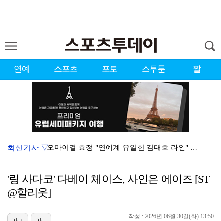
연예
스포츠
포토
스투툰
짤
최신기사 ▽
오마이걸 효정 "연예계 유일한 김대호 라인" 선언…멤버…
'우리동네 전성시대' 딘딘, 첫 촬영부터 멘붕…시작부터…
'링 사다코' 다베이 체이스, 사인은 에이즈 [ST
서장훈 감독 "내 능력 부족" 자책하게 만든 펜타곤과의…
@할리웃]
[ST포토] 마서영, 나이스 퍼팅
작성 : 2026년 06월 30일(화) 13:50
[ST포토] 더울 때 만나는 아이스쇼
가+
가-