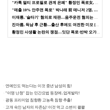
"카톡 멀티 프로필로 관계 은폐" 황정민 폭로女, 문자…
"매출 10% 안주면 폭로" 박나래 前 매니저 2명, …
이재룡, '술타기' 혐의로 재판…음주운전 혐의는 미적용…
진아름, 득남 후 근황…출산 후에도 여전한 미모 [스타…
황정민 사생활 논란의 쟁점…잇단 폭로·반박 오가는 소모…