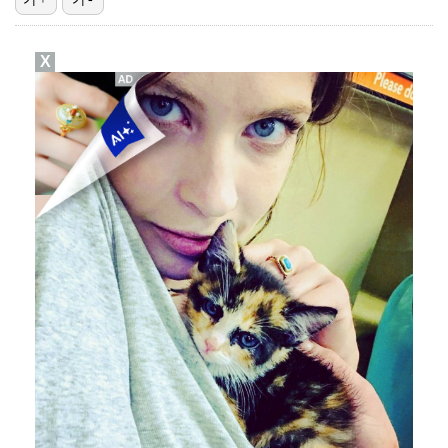
정해인X강하늘X이청아X유재명X김선영 뭉쳤다…'아가미',…
X
'오징어 게임' 미국판 스핀오프, 제작 무산설 "넷플릭…
[ST포토] 김새로미, 방향이 좋다
[ST포토] 마서영, 컨디션 최고
[ST포토] 차준환 안무 참여로 높아진 퀄리티