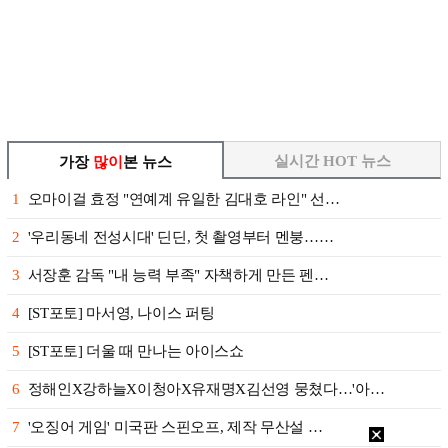
실시간 HOT 뉴스
가장
많이
본 뉴스
1
오마이걸 효정 "연예계 유일한 김대호 라인" 선…
2
'우리동네 전성시대' 딘딘, 첫 촬영부터 멘붕……
3
서장훈 감독 "내 능력 부족" 자책하게 만든 펜…
4
[ST포토] 마서영, 나이스 퍼팅
5
[ST포토] 더울 때 만나는 아이스쇼
6
정해인X강하늘X이청아X유재명X김선영 뭉쳤다…'아…
7
'오징어 게임' 미국판 스핀오프, 제작 무산설 …