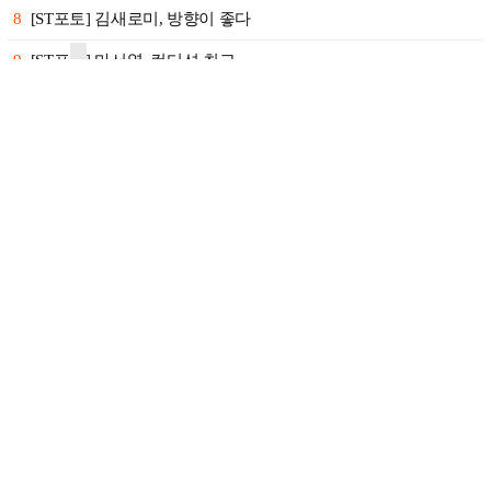
8
[ST포토] 김새로미, 방향이 좋다
9
[ST포토] 마서영, 컨디션 최고
10
[ST포토] 차준환 안무 참여로 높아진 퀄리티