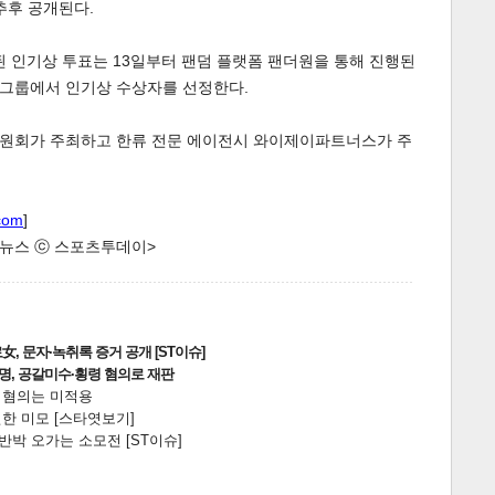
추후 공개된다.
영된 인기상 투표는 13일부터 팬덤 플랫폼 팬더원을 통해 진행된
개 그룹에서 인기상 수상자를 선정한다.
조직위원회가 주최하고 한류 전문 에이전시 와이제이파트너스가 주
com
]
한 뉴스 ⓒ 스포츠투데이>
, 문자·녹취록 증거 공개 [ST이슈]
2명, 공갈미수·횡령 혐의로 재판
전 혐의는 미적용
한 미모 [스타엿보기]
박 오가는 소모전 [ST이슈]