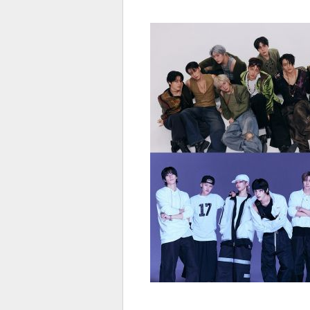
전
로그
즐겨찾기
많이 본 뉴스
최신 뉴스
연예
스포
페이
트위
댓글
밴드
네이