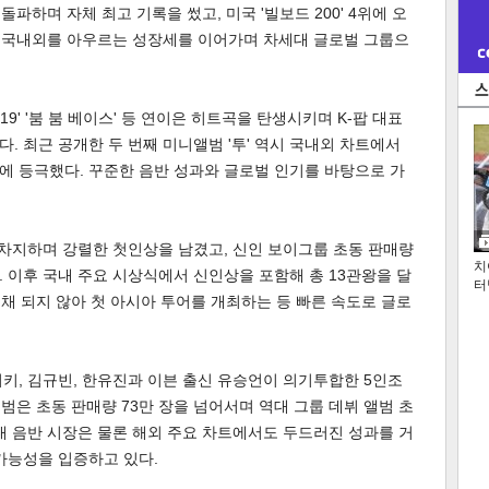
 돌파하며 자체 최고 기록을 썼고, 미국 '빌보드 200' 4위에 오
. 국내외를 아우르는 성장세를 이어가며 차세대 글로벌 그룹으
119' '붐 붐 베이스' 등 연이은 히트곡을 탄생시키며 K-팝 대표
. 최근 공개한 두 번째 미니앨범 '투' 역시 국내외 차트에서
에 등극했다. 꾸준한 음반 성과와 글로벌 인기를 바탕으로 가
 차지하며 강렬한 첫인상을 남겼고, 신인 보이그룹 초동 판매량
치
 이후 국내 주요 시상식에서 신인상을 포함해 총 13관왕을 달
터
 채 되지 않아 첫 아시아 투어를 개최하는 등 빠른 속도로 글로
키, 김규빈, 한유진과 이븐 출신 유승언이 의기투합한 5인조
범은 초동 판매량 73만 장을 넘어서며 역대 그룹 데뷔 앨범 초
내 음반 시장은 물론 해외 주요 차트에서도 두드러진 성과를 거
 가능성을 입증하고 있다.