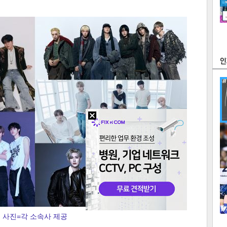
츠
라이프
포토
만화
FOC
많
연예
1
2
사진=각 소속사 제공
텍스
텍스
url 복
인쇄
목록