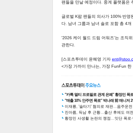
팬들을 만날 예정이다. 중계 플랫폼은 
글로벌 K팝 팬들의 의사가 100% 반
다. 남녀 그룹과 남녀 솔로 포함 총 4
'2026 케이 월드 드림 어워즈'는 
관한다.
[스포츠투데이 윤혜영 기자
ent@stoo.
<가장 가까이 만나는, 가장 FunFun 
"카톡 멀티 프로필로 관계 은폐" 황정민 폭로女
"매출 10% 안주면 폭로" 박나래 前 매니저 
이재룡, '술타기' 혐의로 재판…음주운
기
진아름, 득남 후 근황…출산 후에도 여전
황정민 사생활 논란의 쟁점…잇단 폭로·반