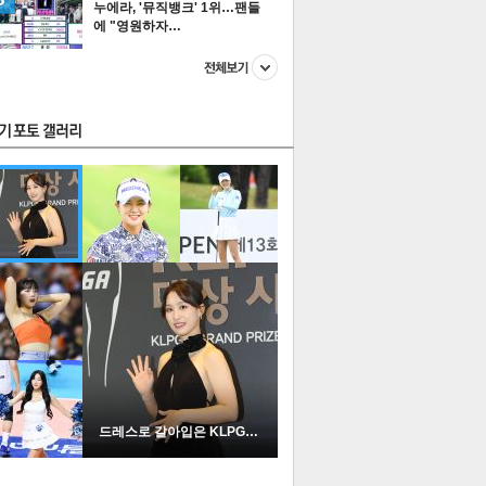
누에라, '뮤직뱅크' 1위…팬들
에 "영원하자…
스투펀
US
이 본 뉴스
스포츠
포토
드레스로 갈아입은 KLPGA …