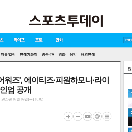
방탄소년단
손흥민
유아인
인터뷰/칼럼
연예가화제
방송·TV
영화
음악
해외연예
림 어워즈', 에이티즈·피원하모니·라이
라인업 공개
정
2026년 07월 09일(목) 10:02