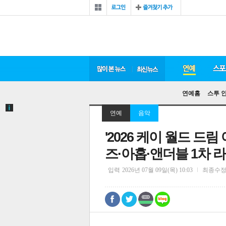
연예홈
스투 
연예
음악
'2026 케이 월드 드
즈·아홉·앤더블 1차 
입력
2026년 07월 09일(목) 10:03
최종수
0