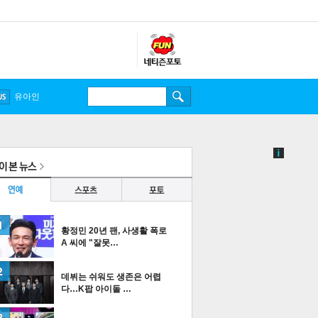
송중기
황정민 20년 팬, 사생활 폭로
A 씨에 "잘못…
데뷔는 쉬워도 생존은 어렵
다…K팝 아이돌 …