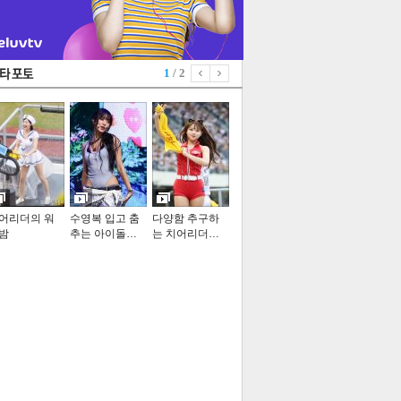
1
/ 2
어리더의 워
수영복 입고 춤
다양함 추구하
밤
추는 아이돌…
는 치어리더…