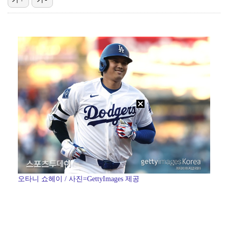
에스파 고척돔 공연에 반가운 얼굴…아이들 미연·트와이스…
[ST포토] 이강인, 환하게 웃으며
박지민 아나운서 "발리까지 갔는데…'피의 게임2' 출연…
'리그 2연패 정조준' 아스널, 뉴캐슬서 기마랑이스 영…
박미선, 큐브와 전속계약 종료…6년 동행 마무리
오타니 쇼헤이 / 사진=GettyImages 제공