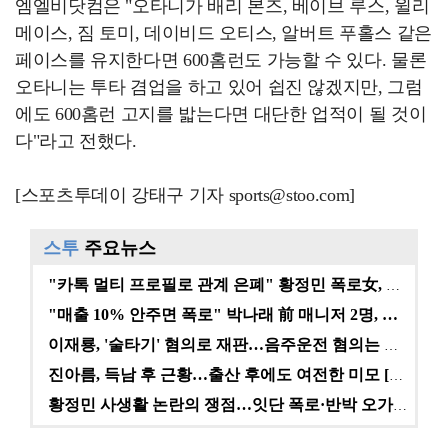
엠엘비닷컴은 "오타니가 배리 본즈, 베이브 루스, 윌리
메이스, 짐 토미, 데이비드 오티스, 알버트 푸홀스 같은
페이스를 유지한다면 600홈런도 가능할 수 있다. 물론
오타니는 투타 겸업을 하고 있어 쉽진 않겠지만, 그럼
에도 600홈런 고지를 밟는다면 대단한 업적이 될 것이
다"라고 전했다.
[스포츠투데이 강태구 기자 sports@stoo.com]
스투
주요뉴스
"카톡 멀티 프로필로 관계 은폐" 황정민 폭로女, 문자…
"매출 10% 안주면 폭로" 박나래 前 매니저 2명, …
이재룡, '술타기' 혐의로 재판…음주운전 혐의는 미적용…
진아름, 득남 후 근황…출산 후에도 여전한 미모 [스타…
황정민 사생활 논란의 쟁점…잇단 폭로·반박 오가는 소모…