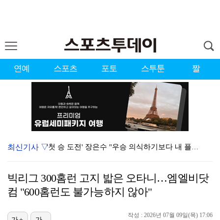
연예
스포츠
포토
스투툰
짤
최신기사 ▽
'첫 승 도전' 장은수 "우승 의식하기보다 내 플레이에…
에스파, 고척돔 입성…공연 시작 40분 만에 첫 인사 …
빅리그 300홈런 고지 밟은 오타니…엠엘비닷
에스파, '쇠맛'부터 '달콤한 맛'까지…고척돔 가득 채…
컴 "600홈런도 불가능하지 않아"
블랙핑크, 10주년 행사 논란에 사과 "커뮤니케이션 문…
작성 : 2026년 07월 09일(목) 17:06
가+
가-
맨시티 마레스카 감독 "이강인은 훌륭한 선수…아틀레티코…