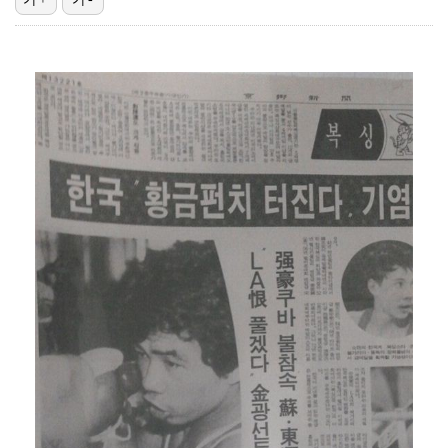
고영욱, 도 넘은 저격 논란…이번엔 박하선에 "감당 안…
기록적인 폭염에 멈췄던 KBO, 11일부터 순위 경쟁 …
'선업튀' 서혜원, 결혼 4개월 만에 임신 경사 "행복…
경찰, 대한축구협회 '심판 성접대 논란' 수사 여부 검…
정연, JYP엔터 떠나 새 시작 "가장 큰 중심 트와이…