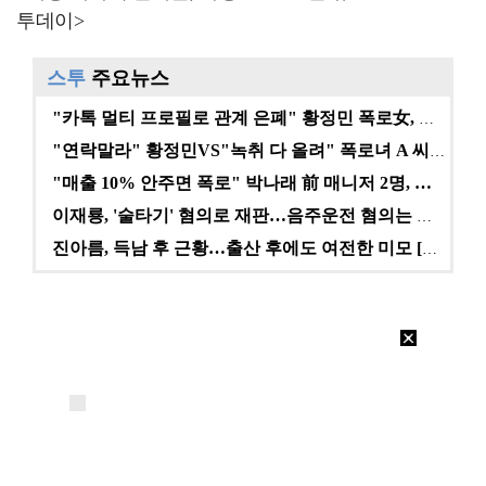
투데이>
스투
주요뉴스
"카톡 멀티 프로필로 관계 은폐" 황정민 폭로女, 문자…
"연락말라" 황정민VS"녹취 다 올려" 폭로녀 A 씨,…
"매출 10% 안주면 폭로" 박나래 前 매니저 2명, …
이재룡, '술타기' 혐의로 재판…음주운전 혐의는 미적용…
진아름, 득남 후 근황…출산 후에도 여전한 미모 [스타…