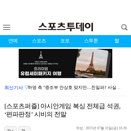
연예
스포츠
포토
스투툰
짤
최신기사 ▽
하영 측 "증조부 안상호 맞지만…친일파? 사실무근" […
'방송 출연' 유명 산부인과 원장, 프로포폴 셀프 투약…
[스포츠퍼즐] 아시안게임 복싱 전체급 석권,
"스토킹 피해자" 황정민VS"2억대 손해배상" A 씨,…
‘편파판정’ 시비의 전말
"블랙핑크 데뷔 10주년 행사로 국중박 입장 통제"…문…
작성 : 2015년 07월 31일(금) 16:39
가+
가-
김지원, 어린이병원에 1억원 쾌척 "'닥터X' 촬영 중…