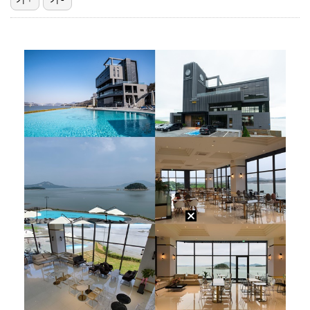
"매출 10% 안주면 폭로" 박나래 前 매니저 2명, …
'나솔' 24기 옥순, 출연료 미지급 폭로 "1년 넘게…
박지훈, 9월 잠실실내체육관서 앙코르 콘서트 개최
김혜성, 마이너리그 트리플A서 4경기 연속 무안타 침묵…
'오디세이'·'스파이더맨4', 박스오피스 투톱…기록 경…