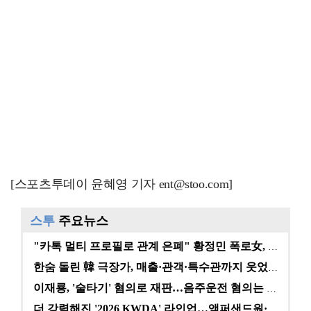
[스포츠투데이 윤혜영 기자 ent@stoo.com]
스투
주요뉴스
"카톡 멀티 프로필로 관계 은폐" 황정민 폭로女, 문자…
한숨 돌린 韓 극장가, 매출·관객·특수관까지 웃었다 […
이재룡, '술타기' 혐의로 재판…음주운전 혐의는 미적용…
더 강력해진 '2026 KWDA' 라인업…앰퍼샌드원·나…