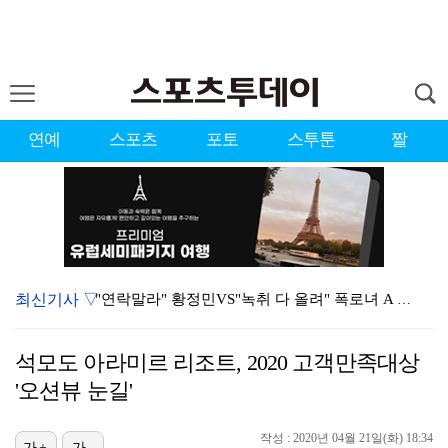
연예
스포츠
포토
스투툰
짤
최신기사 ▽
"연락말라" 황정민VS"녹취 다 올려" 폭로녀 A 씨,…
황정민 폭로자 "아들 연극 몰래 관람? 소품 준비 돕고…
석모도 아라미르 리조트, 2020 고객만족대상
이강인, 드디어 아틀레티코 선수단과 만났다…시메오네 감…
'오션뷰 눈길'
10주년인데 40명뿐?…블랙핑크 행사 공지에 팬심 폭발…
작성 : 2020년 04월 21일(화) 18:34
가+
가-
KBO, 기록적인 폭염으로 9일까지 리그 중단…내달 6…