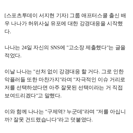
[스포츠투데이 서지현 기자] 그룹 애프터스쿨 출신 배
우 나나가 허위사실 유포에 대한 강경대응을 시작했
다.
나나는 24일 자신의 SNS에 "고소장 제출했다"는 글을
적었다.
이날 나나는 "선처 없이 강경대응 할 거다. 그로 인한
악플러들 또한 마찬가지"라며 "자극적인 이슈 거리로
저를 선택하셨다면 아주 잘못된 선택이라는 거 직접
보여드리겠다"고 말했다.
이와 함께 나나는 "구제역? 누군데"라며 "저를 아십니
까? 잘못 건드렸습니다"라고 덧붙였다.