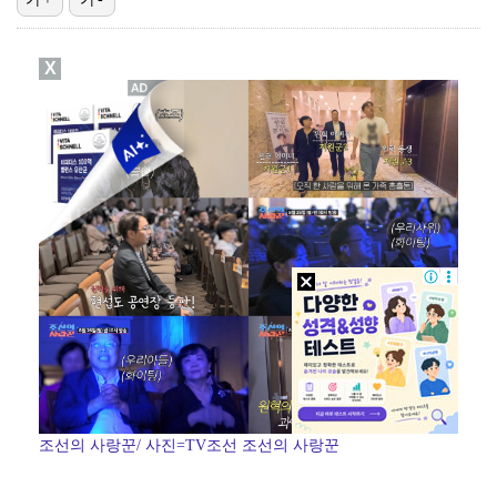
진세연, 전속계약 종료…FA 시장 나왔다 [공식]
X
[ST포토] 정지효, 반가운 손인사
[ST포토] 더울 때 만나는 아이스쇼
[ST포토] 마서영, 나이스 퍼팅
[ST포토] 정지효, 홀컵으로 쏙~
조선의 사랑꾼/ 사진=TV조선 조선의 사랑꾼