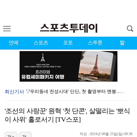
연예
스포츠
포토
스투툰
짤
최신기사 ▽
'우리동네 전성시대' 딘딘, 첫 촬영부터 멘붕…시작부터…
오마이걸 효정 "연예계 유일한 김대호 라인" 선언…멤버…
'조선의 사랑꾼' 원혁 '첫 단콘', 살떨리는 '뽀식
서장훈 감독 "내 능력 부족" 자책하게 만든 펜타곤과의…
이 사위' 홀로서기 [TV스포]
정해인X강하늘X이청아X유재명X김선영 뭉쳤다…'아가미',…
작성 : 2024년 08월 25일(일) 09:30
가+
가-
'오징어 게임' 미국판 스핀오프, 제작 무산설 "넷플릭…