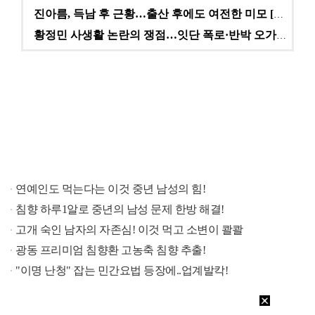
진아름, 득남 후 근황…출산 후에도 여전한 미모 [스타…
황정민 사생활 논란의 쟁점…잇단 폭로·반박 오가는 소모…