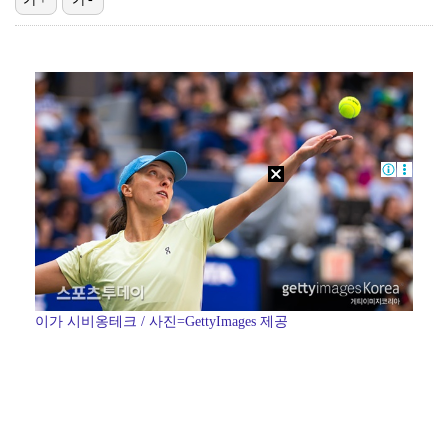
박문성 "축구협회 성접대 의혹? 사실이면 국제 망신…사…
"기분 맞춰주려고" 축구협회, 외국인 심판 성접대 의혹…
폭로자 "황정민, 본인 말에 책임져야…내가 사생활에 초…
'주장 완장' 김민재, 한국 떠나기 전 뮌헨 동료들에게…
방은희, 6년 지나도 생생한 母 고독사 아픔…끝내 오열…
이가 시비옹테크 / 사진=GettyImages 제공