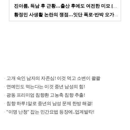
진아름, 득남 후 근황…출산 후에도 여전한 미모 [스타…
황정민 사생활 논란의 쟁점…잇단 폭로·반박 오가는 소모…