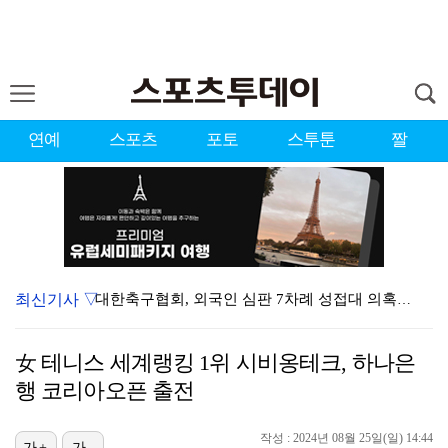
연예
스포츠
포토
스투툰
짤
최신기사 ▽
대한축구협회, 외국인 심판 7차례 성접대 의혹…이 기간…
청문회부터 압수수색·심판 성접대 의혹까지…월드컵 탈락이…
女 테니스 세계랭킹 1위 시비옹테크, 하나은
3승 사냥 시동 건 서교림 "샷·퍼트 만족스러워…좋은 …
행 코리아오픈 출전
"우산으로 때려"vs"그런 적 없다"…23기 부부 엇갈…
작성 : 2024년 08월 25일(일) 14:44
가+
가-
박지훈, 9월 잠실실내체육관서 앙코르 콘서트 개최