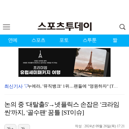
연예
스포츠
포토
스투툰
짤
최신기사 ▽
누에라, '뮤직뱅크' 1위…팬들에 "영원하자" [TV캡…
서장훈 감독 "내 능력 부족" 자책하게 만든 펜타곤과의…
논의 중 '대탈출5'→넷플릭스 손잡은 '크라임
대한축구협회의 '심판 성접대'…최악의 경우 런던 올림픽…
씬'까지, '골수팬' 꿈틀 [ST이슈]
강채연, 제주삼다수 2R 깜짝 선두 도약…박민지 공동 …
작성 : 2024년 09월 26일(목) 17:21
진세연, 전속계약 종료…FA 시장 나왔다 [공식]
가+
가-