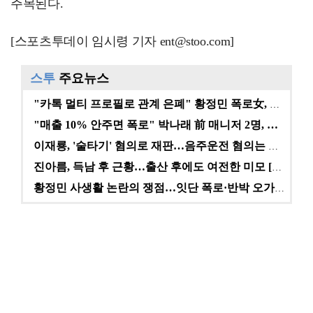
주목된다.
[스포츠투데이 임시령 기자 ent@stoo.com]
스투
주요뉴스
"카톡 멀티 프로필로 관계 은폐" 황정민 폭로女, 문자…
"매출 10% 안주면 폭로" 박나래 前 매니저 2명, …
이재룡, '술타기' 혐의로 재판…음주운전 혐의는 미적용…
진아름, 득남 후 근황…출산 후에도 여전한 미모 [스타…
황정민 사생활 논란의 쟁점…잇단 폭로·반박 오가는 소모…