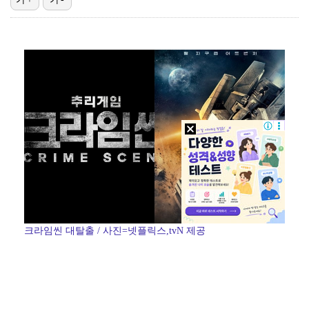
'1라운드 115위' 김민별, 2라운드 7타 줄이며 7…
대놓고 '심판 마사지'로 결재 받기도…최종 결재권자는 …
'오징어 게임' 미국판 스핀오프, 제작 무산설 "넷플릭…
외신까지 퍼지고 있는 축구협회 성접대 논란…2002 한…
[ST포토] 정지효, 반가운 손인사
크라임씬 대탈출 / 사진=넷플릭스,tvN 제공