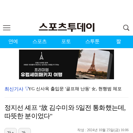
연예
스포츠
포토
스투툰
짤
최신기사 ▽
YG 신사옥 출입문 '골프채 난동' 女, 현행범 체포
표창원, 남규리에 15년만 공개 사과…"내가 틀렸다"
정지선 셰프 "故 김수미와 5일전 통화했는데,
'리틀 김연경' 손서연 28점 폭발…U17 여자배구, …
따뜻한 분이었다"
[ST포토] 박현경, 힘찬 세컨샷
작성 : 2024년 10월 25일(금) 16:06
가+
가-
'오타니 MVP 경쟁자' 크로암스트롱, 홈런 아닌 발로…