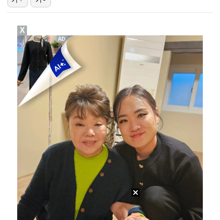
[ST포토] 문정민, 힘찬 티샷
X
[ST포토] 문정민, 자신감 가득
[ST포토] 고지우, 신중한 퍼팅
[ST포토] 최예림, 기분 좋은 브이
[ST포토] 홍진영2, '얼음주머니' 폭염 준비 끝