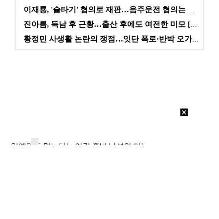
이재룡, '술타기' 혐의로 재판…음주운전 혐의는 미적용…
진아름, 득남 후 근황…출산 후에도 여전한 미모 [스타…
황정민 사생활 논란의 쟁점…잇단 폭로·반박 오가는 소모…