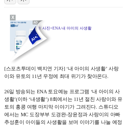
박지훈, 9월 잠실실내체육관서 앙코르 콘서트 개최
X
"기분 맞춰주려고" 축구협회, 외국인 심판 성접대 의혹…
내 아이의 사생활/ 사진=ENA 내 아이의 사생활
청문회부터 압수수색·심판 성접대 의혹까지…월드컵 탈락이…
폭로자 "황정민, 본인 말에 책임져야…내가 사생활에 초…
박문성 "축구협회 성접대 의혹? 사실이면 국제 망신…사…
[스포츠투데이 백지연 기자] ‘내 아이의 사생활’ 사랑
이와 유토의 11년 우정에 최대 위기가 찾아온다.
26일 방송되는 ENA 토요예능 프로그램 ‘내 아이의 사
생활’(이하 ‘내생활’) 8회에서는 11년 절친 사랑이와 유
토의 홍콩 여행 마지막 이야기가 그려진다. 스튜디오
에서는 MC 도장부부 도경완-장윤정과 사랑이의 아빠
추성훈이 아이들의 사생활을 보며 이야기를 나눌 예정