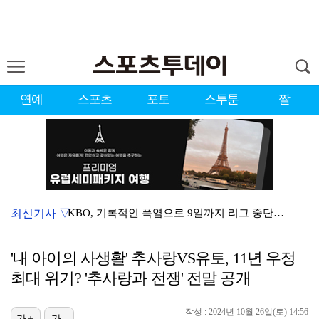
연예
스포츠
포토
스투툰
짤
최신기사 ▽
KBO, 기록적인 폭염으로 9일까지 리그 중단…내달 6…
대한축구협회, 외국인 심판 7차례 성접대 의혹…이 기간…
'내 아이의 사생활' 추사랑VS유토, 11년 우정
이강인, 드디어 아틀레티코 선수단과 만났다…시메오네 감…
최대 위기? '추사랑과 전쟁' 전말 공개
3승 사냥 시동 건 서교림 "샷·퍼트 만족스러워…좋은 …
작성 : 2024년 10월 26일(토) 14:56
가+
가-
"우산으로 때려"vs"그런 적 없다"…23기 부부 엇갈…