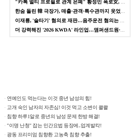
"카톡 멀티 프로필로 관계 은폐" 황정민 폭로女, 문자…
한숨 돌린 韓 극장가, 매출·관객·특수관까지 웃었다 […
이재룡, '술타기' 혐의로 재판…음주운전 혐의는 미적용…
더 강력해진 '2026 KWDA' 라인업…앰퍼샌드원·나…