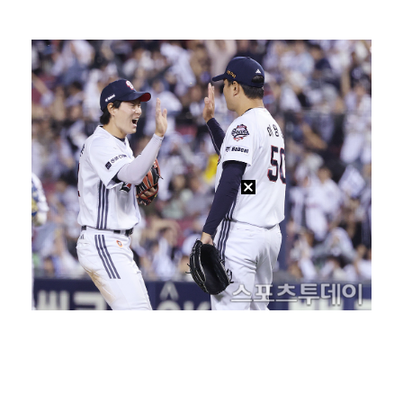
'첫 승 도전' 장은수 "우승 의식하기보다 내 플레이에…
박지민 아나운서 "발리까지 갔는데…'피의 게임2' 출연…
"언론사 대표·국회의원도"…최연청, 판사 남편까지 화려…
한국 남자배구, 중국 3-0 완파하고 동아시아선수권 결…
'서명관·야고 연속골' 울산, 동해안 더비서 포항 제압…