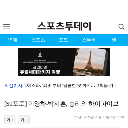
연예
스포츠
포토
스투툰
짤
최신기사 ▽
에스파, '쇠맛'부터 '달콤한 맛'까지…고척돔 가득 채…
블랙핑크, 10주년 행사 논란에 사과 "커뮤니케이션 문…
[ST포토] 이영하-박지훈, 승리의 하이파이브
'리그 2연패 정조준' 아스널, 뉴캐슬서 기마랑이스 영…
작성 : 2026년 05월 21일(목) 20:58
에스파, 고척돔 입성…공연 시작 40분 만에 첫 인사 …
가+
가-
에스파 고척돔 공연에 반가운 얼굴…아이들 미연·트와이스…