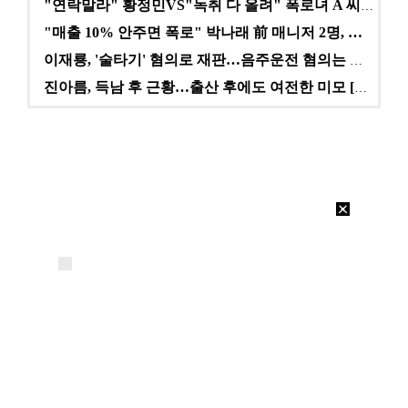
"연락말라" 황정민VS"녹취 다 올려" 폭로녀 A 씨,…
"매출 10% 안주면 폭로" 박나래 前 매니저 2명, …
이재룡, '술타기' 혐의로 재판…음주운전 혐의는 미적용…
진아름, 득남 후 근황…출산 후에도 여전한 미모 [스타…