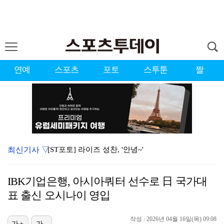
연예
스포츠
포토
스투툰
짤
최신기사 ▽
[ST포토] 라이즈 성찬, '안녕~'
대한축구협회 '심판 성접대' 의혹에 日도 발칵…"자국 …
IBK기업은행, 아시아쿼터 선수로 日 국가대
[ST포토] 라이즈 성찬, '귀공자 분위기'
표 출신 오시나이 영입
[ST포토] 라이즈 시온, 달콤한 입술
작성 : 2026년 04월 16일(목) 09:08
[ST포토] 하츠투하츠 지우, 귀여운 단발여신
가+
가-