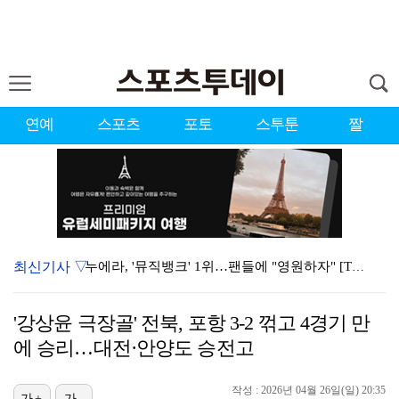
연예
스포츠
포토
스투툰
짤
최신기사 ▽
누에라, '뮤직뱅크' 1위…팬들에 "영원하자" [TV캡…
'우리동네 전성시대' 딘딘, 첫 촬영부터 멘붕…시작부터…
'강상윤 극장골' 전북, 포항 3-2 꺾고 4경기 만
대한축구협회의 '심판 성접대'…최악의 경우 런던 올림픽…
에 승리…대전·안양도 승전고
서장훈 감독 "내 능력 부족" 자책하게 만든 펜타곤과의…
작성 : 2026년 04월 26일(일) 20:35
가+
가-
강채연, 제주삼다수 2R 깜짝 선두 도약…박민지 공동 …