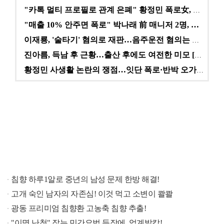
"카톡 멀티 프로필로 관계 은폐" 황정민 폭로女, 문자…
"매출 10% 안주면 폭로" 박나래 前 매니저 2명, …
이재룡, '술타기' 혐의로 재판…음주운전 혐의는 미적용…
진아름, 득남 후 근황…출산 후에도 여전한 미모 [스타…
황정민 사생활 논란의 쟁점…잇단 폭로·반박 오가는 소모…