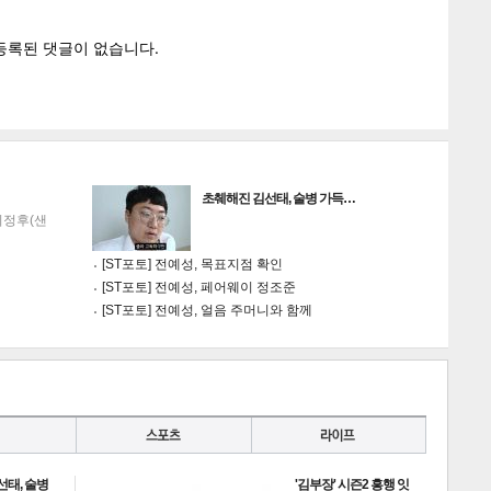
초췌해진 김선태, 술병 가득…
이정후(샌
[ST포토] 전예성, 목표지점 확인
[ST포토] 전예성, 페어웨이 정조준
[ST포토] 전예성, 얼음 주머니와 함께
선태, 술병
'김부장' 시즌2 흥행 잇