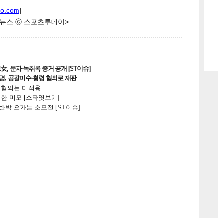
oo.com
]
한 뉴스 ⓒ 스포츠투데이>
트 크
트 축
사
하기
보기
스
, 문자·녹취록 증거 공개 [ST이슈]
2명, 공갈미수·횡령 혐의로 재판
전 혐의는 미적용
한 미모 [스타엿보기]
박 오가는 소모전 [ST이슈]