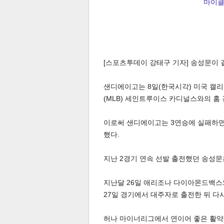
마이클 
[스포츠투데이 강태구 기자] 송성문이
샌디에이고는 8일(한국시각) 미국 캘
(MLB) 세인트루이스 카디널스와의 홈 
이로써 샌디에이고는 3연승에 실패하면서 
했다.
지난 2경기 연속 선발 출전했던 송성문
지난달 26일 애리조나 다이아몬드백스
27일 경기에서 대주자로 출전한 뒤 다
허나 마이너리그에서 연이어 좋은 활약을 펼