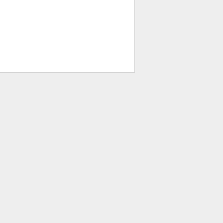
이
다
타포토