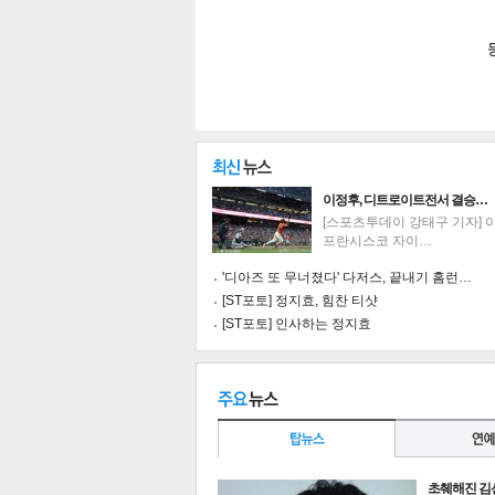
이정후, 디트로이트전서 결승…
[스포츠투데이 강태구 기자] 
프란시스코 자이…
'디아즈 또 무너졌다' 다저스, 끝내기 홈런…
[ST포토] 정지효, 힘찬 티샷
[ST포토] 인사하는 정지효
기
초췌해진 김