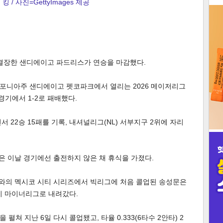
킹 / 사진=GettyImages 제공
3
 결장한 샌디에이고 파드리스가 연승을 마감했다.
인
리포니아주 샌디에이고 펫코파크에서 열리는 2026 메이저리그
경기에서 1-2로 패배했다.
22승 15패를 기록, 내셔널리그(NL) 서부지구 2위에 자리
은 이날 경기에선 출전하지 않은 채 휴식을 가졌다.
와의 멕시코 시티 시리즈에서 빅리그에 처음 콜업된 송성문은
시 마이너리그로 내려갔다.
쳐 지난 6일 다시 콜업됐고, 타율 0.333(6타수 2안타) 2