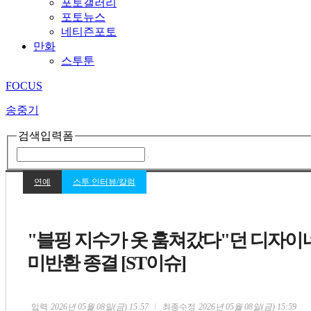
포토갤러리
포토뉴스
네티즌포토
만화
스투툰
FOCUS
검색입력폼
연예
스투 인터뷰/칼럼
"블핑 지수가 옷 훔쳐갔다"던 디자이
미반환 종결 [ST이슈]
입력
2026년 05월 08일(금) 15:57
최종수정
2026년 05월 08일(금) 15:59