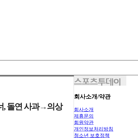
회사소개/약관
너, 돌연 사과→의상
회사소개
제휴문의
회원약관
개인정보처리방침
청소년 보호정책
윤리강령