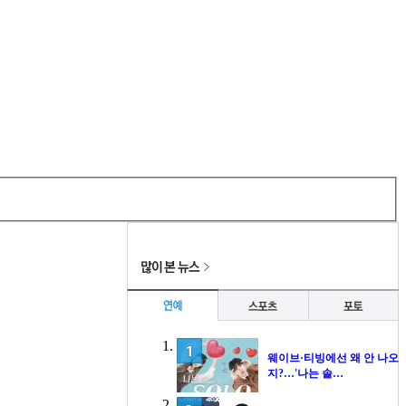
웨이브·티빙에선 왜 안 나오
지?…'나는 솔…
"연락말라" 황정민VS"녹취