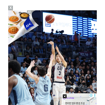
X
축구협회 성접대 파문에 더불어민주당 "타락한 뒷거래로 …
생애 첫 승 노리는 강채연·서어진·장은수, 제주삼다수 …
아이들, '톰보이'까지 MV 4억뷰 돌파…통산 3번째 …
'전참시' 리센느 메이 "희망 보이지 않아 팀 탈퇴 고…
[ST포토] 정지효, 퍼터 확인