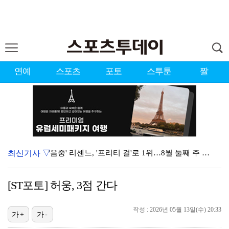
연예
스포츠
포토
스투툰
짤
최신기사 ▽
'음중' 리센느, '프리티 걸'로 1위…8월 둘째 주 …
시원한 바람 불자 힘 낸 이예원 "좋은 기억 있는 테디…
[ST포토] 허웅, 3점 간다
강채연, 제주삼다수 3R 선두 질주…서어진·장은수 1타…
작성 : 2026년 05월 13일(수) 20:33
"큰 섭섭함 안겨 미안"…블랙핑크 지수, 10주년 잡음…
가+
가-
"친한 척 좀 해"…나영석·배정남, 불화설 재차 해명(…