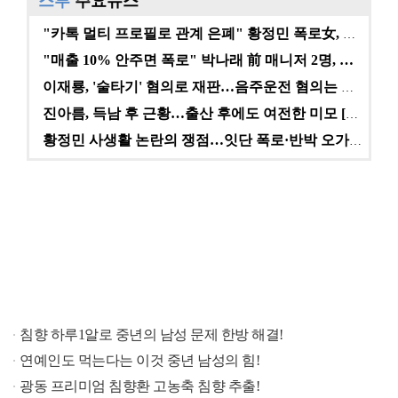
스투
주요뉴스
"카톡 멀티 프로필로 관계 은폐" 황정민 폭로女, 문자…
"매출 10% 안주면 폭로" 박나래 前 매니저 2명, …
이재룡, '술타기' 혐의로 재판…음주운전 혐의는 미적용…
진아름, 득남 후 근황…출산 후에도 여전한 미모 [스타…
황정민 사생활 논란의 쟁점…잇단 폭로·반박 오가는 소모…