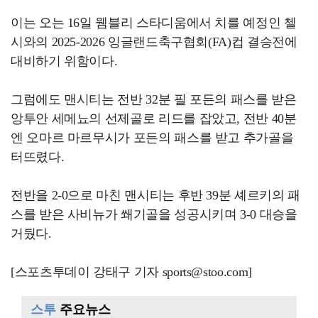
이는 오는 16일 웸블리 스타디움에서 치를 예정인 첼
시와의 2025-2026 잉글랜드축구협회(FA)컵 결승전에
대비하기 위함이다.
그럼에도 맨시티는 전반 32분 필 포든의 패스를 받은
앙투안 세메뇨의 선제골로 리드를 잡았고, 전반 40분
엔 오마르 마르무시가 포든의 패스를 받고 추가골을
터뜨렸다.
전반을 2-0으로 마친 맨시티는 후반 39분 셰르키의 패
스를 받은 사비뉴가 쐐기골을 성공시키며 3-0 대승을
거뒀다.
[스포츠투데이 강태구 기자 sports@stoo.com]
스투
주요뉴스