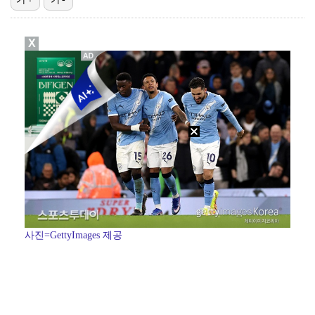
[ST포토] 박현경, 가벼운 발걸음
X
[ST포토] 박현경, 멀리가자
[ST포토] 박현경, 생각보다 어렵네
[ST포토] 김민선7, 라인 확인
[ST포토] 전예성, 벌써 덥네
사진=GettyImages 제공