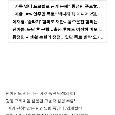
"카톡 멀티 프로필로 관계 은폐" 황정민 폭로女, 문자…
"매출 10% 안주면 폭로" 박나래 前 매니저 2명, …
이재룡, '술타기' 혐의로 재판…음주운전 혐의는 미적용…
진아름, 득남 후 근황…출산 후에도 여전한 미모 [스타…
황정민 사생활 논란의 쟁점…잇단 폭로·반박 오가는 소모…