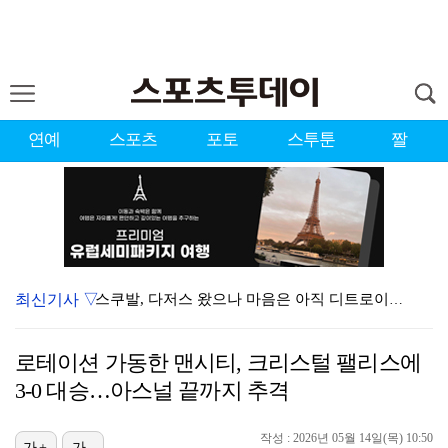
연예
스포츠
포토
스투툰
짤
최신기사 ▽
스쿠발, 다저스 왔으나 마음은 아직 디트로이트에…"다시…
'김부장' 시즌2 흥행 잇는다…판타지오, IP 제작·매…
로테이션 가동한 맨시티, 크리스털 팰리스에
[ST포토] 볼 노려보는 박현경
3-0 대승…아스널 끝까지 추격
[ST포토] 홍진영2, 버디 성공
작성 : 2026년 05월 14일(목) 10:50
[ST포토] 박현경, 고민고민
가+
가-