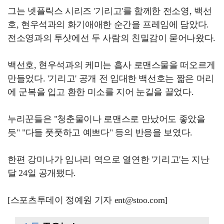
그는 넷플릭스 시리즈 '기리고'를 함께한 전소영, 백선
호, 현우석과의 화기애애한 순간을 프레임에 담았다.
전소영과의 투샷에선 두 사람의 친밀감이 묻어나왔다.
백선호, 현우석과의 케미는 흡사 로맨스물을 떠오르게
만들었다. '기리고' 공개 전 입대한 백선호는 짧은 머리
에 군복을 입고 환한 미소를 지어 눈길을 끌었다.
누리꾼들은 "청춘물이나 로맨스로 만났어도 좋았을
듯" "다들 풋풋하고 예쁘다" 등의 반응을 보였다.
한편 강미나가 임나리 역으로 열연한 '기리고'는 지난
달 24일 공개됐다.
[스포츠투데이 정예원 기자 ent@stoo.com]