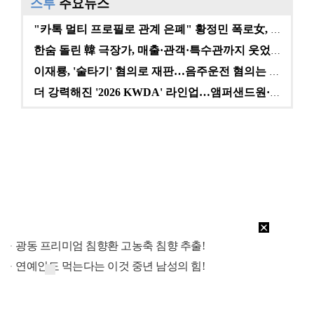
스투
주요뉴스
"카톡 멀티 프로필로 관계 은폐" 황정민 폭로女, 문자…
한숨 돌린 韓 극장가, 매출·관객·특수관까지 웃었다 […
이재룡, '술타기' 혐의로 재판…음주운전 혐의는 미적용…
더 강력해진 '2026 KWDA' 라인업…앰퍼샌드원·나…