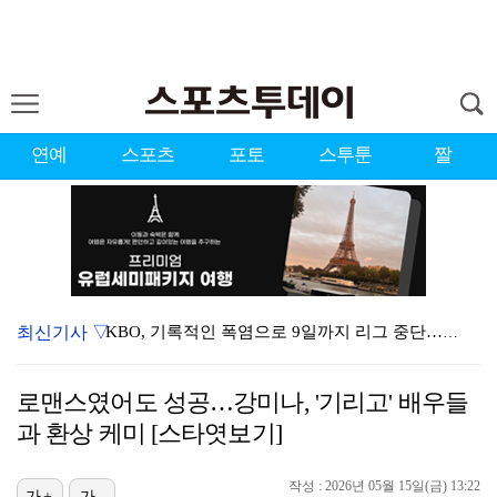
연예
스포츠
포토
스투툰
짤
최신기사 ▽
KBO, 기록적인 폭염으로 9일까지 리그 중단…내달 6…
이강인, 드디어 아틀레티코 선수단과 만났다…시메오네 감…
로맨스였어도 성공…강미나, '기리고' 배우들
대한축구협회, 외국인 심판 7차례 성접대 의혹…이 기간…
과 환상 케미 [스타엿보기]
박지훈, 9월 잠실실내체육관서 앙코르 콘서트 개최
작성 : 2026년 05월 15일(금) 13:22
가+
가-
3승 사냥 시동 건 서교림 "샷·퍼트 만족스러워…좋은 …