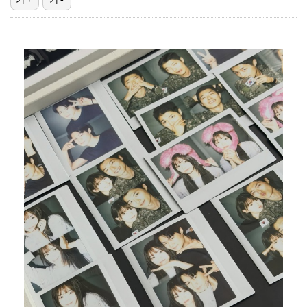
"기분 맞춰주려고" 축구협회, 외국인 심판 성접대 의혹…
폭로자 "황정민, 본인 말에 책임져야…내가 사생활에 초…
'주장 완장' 김민재, 한국 떠나기 전 뮌헨 동료들에게…
박문성 "축구협회 성접대 의혹? 사실이면 국제 망신…사…
"우산으로 때려"vs"그런 적 없다"…23기 부부 엇갈…