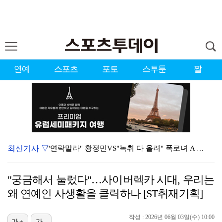
연예
스포츠
포토
스투툰
짤
최신기사 ▽
"연락말라" 황정민VS"녹취 다 올려" 폭로녀 A 씨,…
황정민 폭로자 "아들 연극 몰래 관람? 소품 준비 돕고…
"궁금해서 눌렀다"…사이버렉카 시대, 우리는
이강인, 드디어 아틀레티코 선수단과 만났다…시메오네 감…
왜 연예인 사생활을 클릭하나 [ST취재기획]
10주년인데 40명뿐?…블랙핑크 행사 공지에 팬심 폭발…
작성 : 2026년 06월 03일(수) 10:00
가+
가-
KBO, 기록적인 폭염으로 9일까지 리그 중단…내달 6…