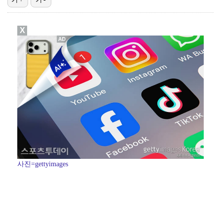
"매출 10% 안주면 폭로" 박나래 前 매니저 2명, …
X
'나솔' 24기 옥순, 출연료 미지급 폭로 "1년 넘게…
박지훈, 9월 잠실실내체육관서 앙코르 콘서트 개최
김혜성, 마이너리그 트리플A서 4경기 연속 무안타 침묵…
'오디세이'·'스파이더맨4', 박스오피스 투톱…기록 경…
사진=gettyimages