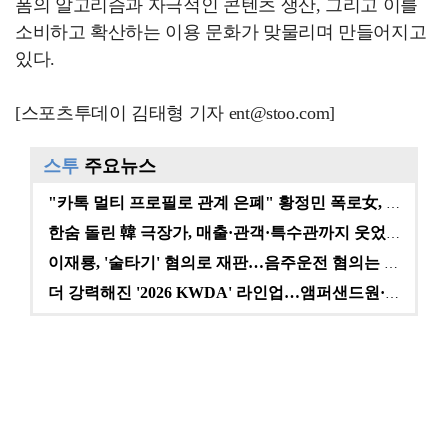
폼의 알고리즘과 자극적인 콘텐츠 생산, 그리고 이를
소비하고 확산하는 이용 문화가 맞물리며 만들어지고
있다.
[스포츠투데이 김태형 기자 ent@stoo.com]
스투
주요뉴스
"카톡 멀티 프로필로 관계 은폐" 황정민 폭로女, 문자…
한숨 돌린 韓 극장가, 매출·관객·특수관까지 웃었다 […
이재룡, '술타기' 혐의로 재판…음주운전 혐의는 미적용…
더 강력해진 '2026 KWDA' 라인업…앰퍼샌드원·나…