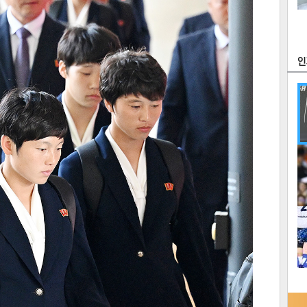
츠
라이프
포토
만화
FOC
많
연예
1
텍스
텍스
url 복
인쇄
목록
2