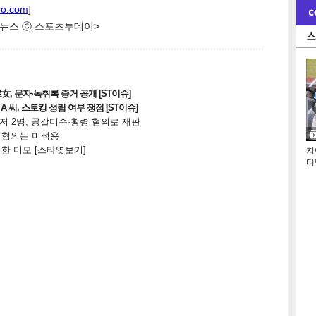
oo.com
]
한 뉴스 ⓒ 스포츠투데이>
, 문자·녹취록 증거 공개 [ST이슈]
 씨, 스토킹 성립 여부 쟁점 [ST이슈]
니저 2명, 공갈미수·횡령 혐의로 재판
전 혐의는 미적용
한 미모 [스타엿보기]
치
터