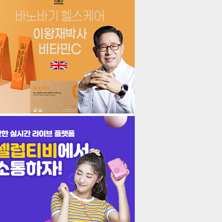
더보기
기포토