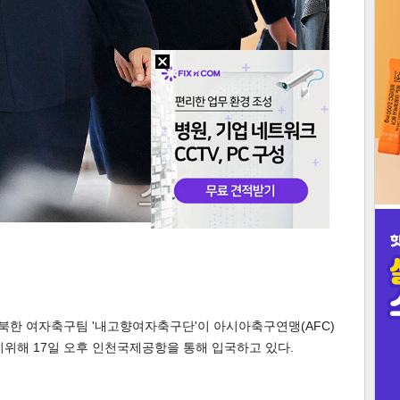
3
인
북한 여자축구팀 '내고향여자축구단'이 아시아축구연맹(AFC)
해 17일 오후 인천국제공항을 통해 입국하고 있다.