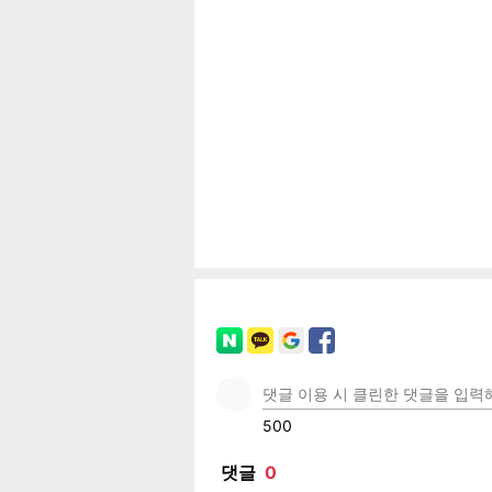
보
페이
트위
카카
밴드
네이