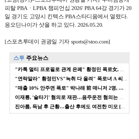
피탈 PBAㆍLPBA 챔피언십 2026' PBA 64강 경기가 20
일 경기도 고양시 킨텍스 PBA스타디움에서 열렸다.
응오딘나이가 샷을 하고 있다. 2026.05.20.
[스포츠투데이 권광일 기자 sports@stoo.com]
스투
주요뉴스
"카톡 멀티 프로필로 관계 은폐" 황정민 폭로女, 문자…
"연락말라" 황정민VS"녹취 다 올려" 폭로녀 A 씨,…
"매출 10% 안주면 폭로" 박나래 前 매니저 2명, …
이재룡, '술타기' 혐의로 재판…음주운전 혐의는 미적용…
진아름, 득남 후 근황…출산 후에도 여전한 미모 [스타…