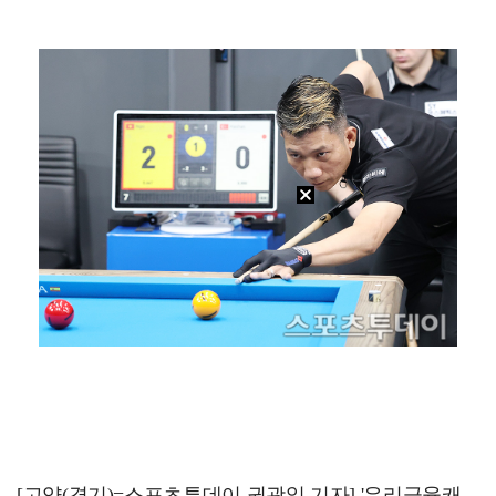
[ST포토] 애니, 본격 활동 시작한 신세계 손녀
[ST포토] 볼빨간사춘기, 여행을 떠나요
[ST포토] 키스오브라이프 벨, '공주님이 걸어오네'
[ST포토] 멋있는 타잔
[ST포토] 하츠투하츠, 여름엔 상큼한 '레몬탱'
[고양(경기)=스포츠투데이 권광일 기자] '우리금융캐