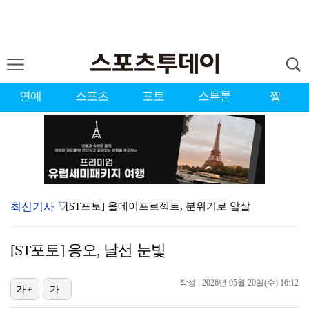
연예
스포츠
포토
스투툰
짤
최신기사 ▽
[ST포토] 올데이프로젝트, 분위기로 압살
'슈팅 0회' 손흥민, 리그스컵 톨루카전 평점 6.6……
[ST포토] 응오, 날선 눈빛
[ST포토] 베이비몬스터, '썸머몬스터'
작성 : 2026년 05월 20일(수) 16:12
'팬 홀대 논란' 블랙핑크 10주년, 사과와 잡음 속 …
가+
가-
[ST포토] 텐, 한여름 청청패션