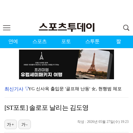
연예
스포츠
포토
스투툰
짤
최신기사 ▽
YG 신사옥 출입문 '골프채 난동' 女, 현행범 체포
축구협회 심판 성정대 의혹 日까지 퍼졌다…"스포츠 공평…
[ST포토] 솔로포 날리는 김도영
표창원, 남규리에 15년만 공개 사과…"내가 틀렸다"
[ST포토] 홀아웃 하는 박현경
작성 : 2026년 05월 27일(수) 19:23
가+
가-
[ST포토] 김시현, 홀컵에 붙인다