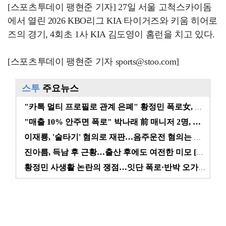
[스포츠투데이 팽현준 기자] 27일 서울 고척스카이돔
에서 열린 2026 KBO리그 KIA 타이거즈와 키움 히어로
즈의 경기, 4회초 1사 KIA 김도영이 홈런을 치고 있다.
[스포츠투데이 팽현준 기자 sports@stoo.com]
스투
주요뉴스
"카톡 멀티 프로필로 관계 은폐" 황정민 폭로女, 문자…
"매출 10% 안주면 폭로" 박나래 前 매니저 2명, …
이재룡, '술타기' 혐의로 재판…음주운전 혐의는 미적용…
진아름, 득남 후 근황…출산 후에도 여전한 미모 [스타…
황정민 사생활 논란의 쟁점…잇단 폭로·반박 오가는 소모…