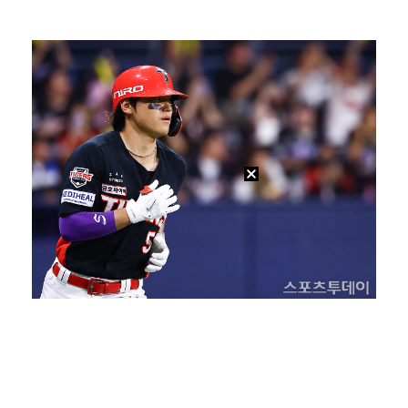
'오타니 MVP 경쟁자' 크로암스트롱, 홈런 아닌 발로…
[ST포토] 노승희, 거리 확인
[ST포토] 홀아웃 하는 박현경
[ST포토] 노승희, 파세이브
[ST포토] 노승희, 그린으로 간자