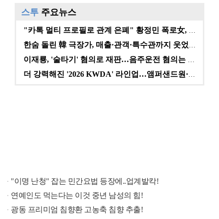
스투
주요뉴스
"카톡 멀티 프로필로 관계 은폐" 황정민 폭로女, 문자…
한숨 돌린 韓 극장가, 매출·관객·특수관까지 웃었다 […
이재룡, '술타기' 혐의로 재판…음주운전 혐의는 미적용…
더 강력해진 '2026 KWDA' 라인업…앰퍼샌드원·나…