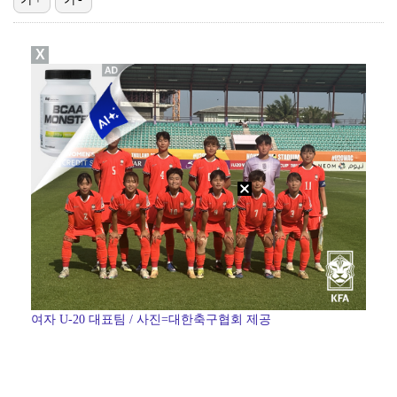
3승 사냥 시동 건 서교림 "샷·퍼트 만족스러워…좋은 …
X
'주장 완장' 김민재, 한국 떠나기 전 뮌헨 동료들에게…
박문성 "축구협회 성접대 의혹? 사실이면 국제 망신…사…
폭로자 "황정민, 본인 말에 책임져야…내가 사생활에 초…
"매출 10% 안주면 폭로" 박나래 前 매니저 2명, …
여자 U-20 대표팀 / 사진=대한축구협회 제공