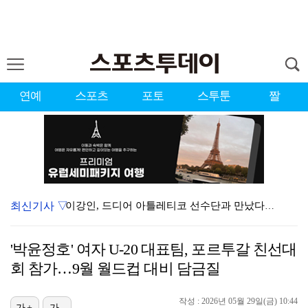
연예
스포츠
포토
스투툰
짤
최신기사 ▽
이강인, 드디어 아틀레티코 선수단과 만났다…시메오네 감…
대한축구협회, 외국인 심판 7차례 성접대 의혹…이 기간…
'박윤정호' 여자 U-20 대표팀, 포르투갈 친선대
KBO, 기록적인 폭염으로 9일까지 리그 중단…내달 6…
회 참가…9월 월드컵 대비 담금질
박지훈, 9월 잠실실내체육관서 앙코르 콘서트 개최
작성 : 2026년 05월 29일(금) 10:44
가+
가-
"기분 맞춰주려고" 축구협회, 외국인 심판 성접대 의혹…