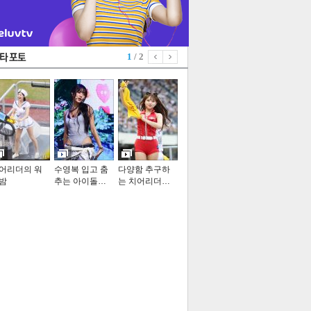
1
/ 2
어리더의 워
수영복 입고 춤
다양함 추구하
밤
추는 아이돌…
는 치어리더…