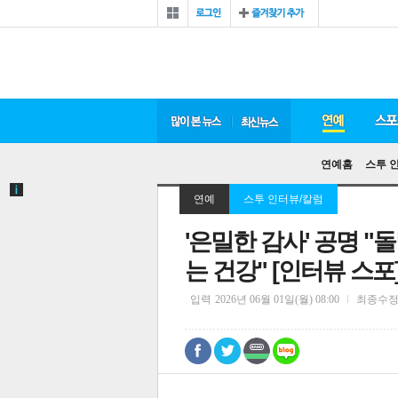
연예홈
스투 
연예
스투 인터뷰/칼럼
'은밀한 감사' 공명 
는 건강" [인터뷰 스포
입력
2026년 06월 01일(월) 08:00
최종수
0