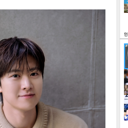
츠
라이프
포토
만화
FOC
많
연예
1
2
텍스
텍스
url 복
인쇄
목록