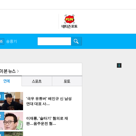
송중기
'극우 유튜버' 배인규 신 남성
연대 대표 사…
이재룡, '술타기' 혐의로 재
판…음주운전 혐…