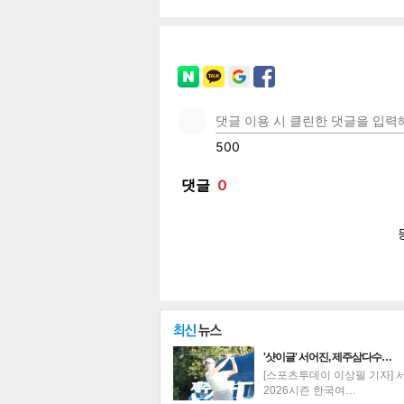
페이
트위
카카
밴드
네이
기
'샷이글' 서어진, 제주삼다수…
[스포츠투데이 이상필 기자] 
2026시즌 한국여…