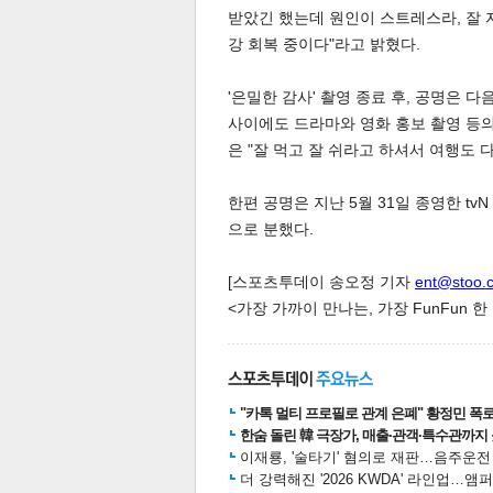
받았긴 했는데 원인이 스트레스라, 잘 자
강 회복 중이다"라고 밝혔다.
스북
터 공
달기
공유
버블
'은밀한 감사' 촬영 종료 후, 공명은 
사이에도 드라마와 영화 홍보 촬영 등
은 "잘 먹고 잘 쉬라고 하셔서 여행도
한편 공명은 지난 5월 31일 종영한 tv
으로 분했다.
[스포츠투데이 송오정 기자
ent@stoo.
<가장 가까이 만나는, 가장 FunFun 
"카톡 멀티 프로필로 관계 은폐" 황정민 폭로女
한숨 돌린 韓 극장가, 매출·관객·특수관까지 
이재룡, '술타기' 혐의로 재판…음주운
더 강력해진 '2026 KWDA' 라인업