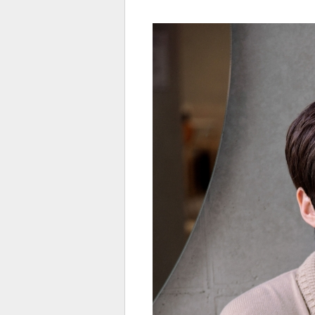
전
로그
즐겨찾기
많이 본 뉴스
최신 뉴스
연예
스포
페이
트위
댓글
밴드
네이