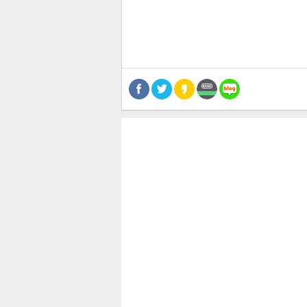
공유
유
로그