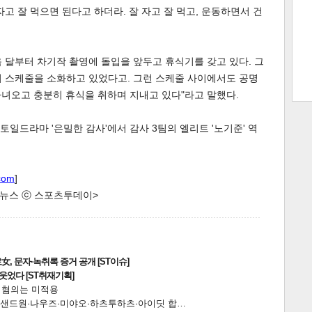
고 잘 먹으면 된다고 하더라. 잘 자고 잘 먹고, 운동하면서 건
트 크
트 축
사
하기
보기
다음 달부터 차기작 촬영에 돌입을 앞두고 휴식기를 갖고 있다. 그
의 스케줄을 소화하고 있었다고. 그런 스케줄 사이에서도 공명
스
 다녀오고 충분히 휴식을 취하며 지내고 있다"라고 말했다.
N 토일드라마 '은밀한 감사'에서 감사 3팀의 엘리트 '노기준' 역
com
]
한 뉴스 ⓒ 스포츠투데이>
, 문자·녹취록 증거 공개 [ST이슈]
웃었다 [ST취재기획]
전 혐의는 미적용
…앰퍼샌드원·나우즈·미야오·하츠투하츠·아이딧 합…