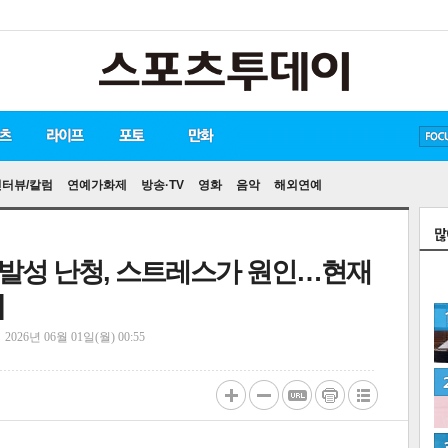
방탄소년단
손흥민
유아인
인터뷰/칼럼
연예가화제
방송·TV
영화
음악
해외연예
"돌발성 난청, 스트레스가 원인…현재
]
정
2026년 06월 01일(월) 00:55