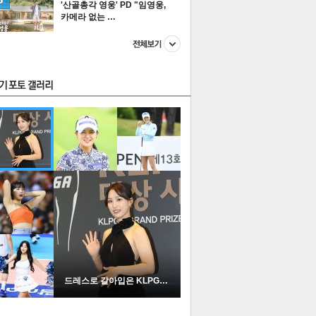
'산골총각 영웅' PD "임영웅,
카메라 없는 …
스투펀
US
이 본 뉴스
스포츠
포토
드레스로 갈아입은 KLPGA …