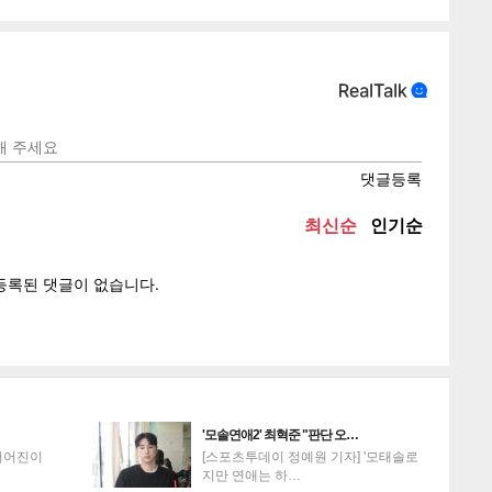
텍스
텍스
url 복
인쇄
목록
'모솔연애2' 최혁준 "판단 오…
서어진이
[스포츠투데이 정예원 기자] '모태솔로
지만 연애는 하…