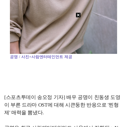
공명 / 사진=사람엔터테인먼트 제공
[스포츠투데이 송오정 기자] 배우 공명이 친동생 도영
이 부른 드라마 OST에 대해 시큰둥한 반응으로 '찐형
제' 매력을 뽐냈다.