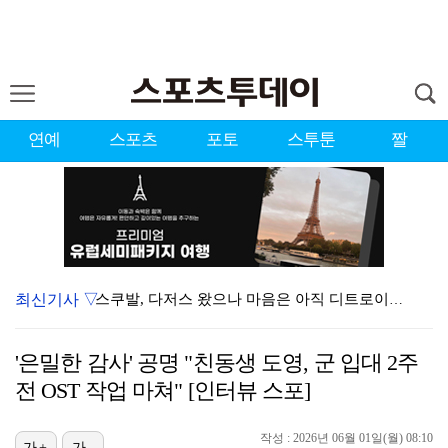
연예
스포츠
포토
스투툰
짤
최신기사 ▽
스쿠발, 다저스 왔으나 마음은 아직 디트로이트에…"다시…
[ST포토] 볼 노려보는 박현경
'은밀한 감사' 공명 "친동생 도영, 군 입대 2주
[ST포토] 홍진영2, 버디 성공
전 OST 작업 마쳐" [인터뷰 스포]
[ST포토] 박현경, 고민고민
작성 : 2026년 06월 01일(월) 08:10
[ST포토] 박현경, 가벼운 발걸음
가+
가-