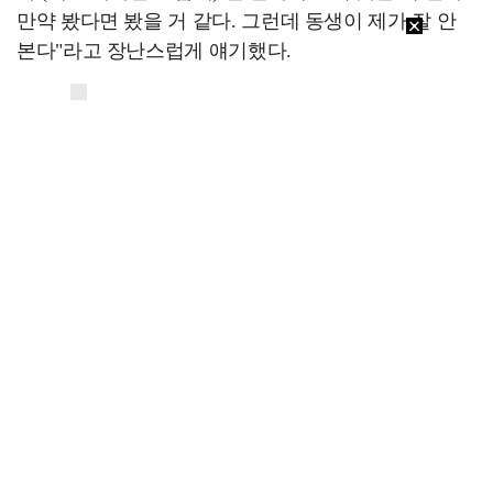
만약 봤다면 봤을 거 같다. 그런데 동생이 제가 잘 안
본다"라고 장난스럽게 얘기했다.
한편 공명은 지난 5월 31일 종영한 tvN 토일드라마 '은
밀한 감사'에서 해무그룹 감사 3팀의 엘리트 '노기준'
역으로 분했다.
[스포츠투데이 송오정 기자 ent@stoo.com]
스투
주요뉴스
"카톡 멀티 프로필로 관계 은폐" 황정민 폭로女, 문자…
"매출 10% 안주면 폭로" 박나래 前 매니저 2명, …
이재룡, '술타기' 혐의로 재판…음주운전 혐의는 미적용…
진아름, 득남 후 근황…출산 후에도 여전한 미모 [스타…
황정민 사생활 논란의 쟁점…잇단 폭로·반박 오가는 소모…