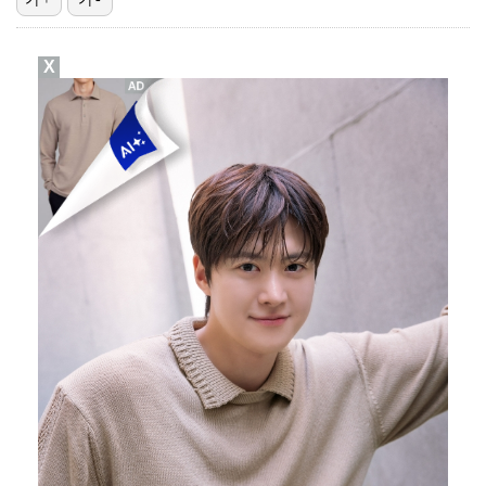
[ST포토] 박현경, 생각보다 어렵네
X
[ST포토] 김민선7, 라인 확인
[ST포토] 박현경, 멀리가자
이민규, KPGA 데이비드골프 투어 15회 대회 우승……
[ST포토] 전예성, 벌써 덥네