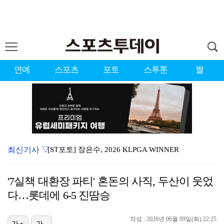
연예
스포츠
포토
스투툰
짤
최신기사 ▽
[ST포토] 장은수, 2026 KLPGA WINNER
'유부녀 킬러' 무진성, 천재 해커의 냉철·허당미 오가…
'7실책 대환장 파티' 혼돈의 사직, 두산이 웃었
[ST포토] 스트레이 키즈 창빈, 벌크업
다…롯데에 6-5 진땀승
[ST포토] 팬들에게 인사하는 현진과 방찬
작성 : 2026년 06월 09일(화) 22:25
[ST포토] 장은수, KLPGA 첫 우승
가+
가-