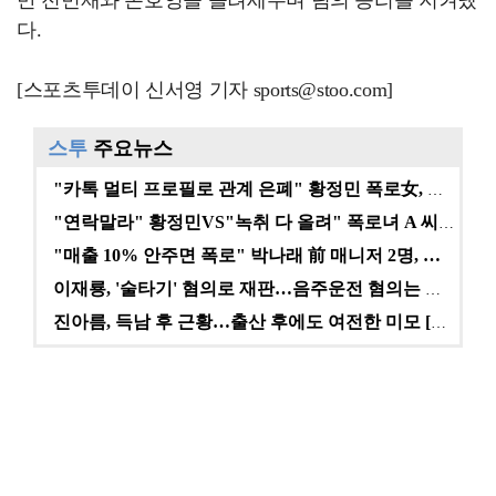
만 전민재와 손호영을 돌려세우며 팀의 승리를 지켜냈
다.
[스포츠투데이 신서영 기자 sports@stoo.com]
스투
주요뉴스
"카톡 멀티 프로필로 관계 은폐" 황정민 폭로女, 문자…
"연락말라" 황정민VS"녹취 다 올려" 폭로녀 A 씨,…
"매출 10% 안주면 폭로" 박나래 前 매니저 2명, …
이재룡, '술타기' 혐의로 재판…음주운전 혐의는 미적용…
진아름, 득남 후 근황…출산 후에도 여전한 미모 [스타…