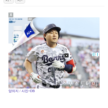
[ST포토] 현진-방찬-필릭스-아이엔, 끼 많은 센터
X
[ST포토] 아현-치키타, 손가락 앙 물고
[ST포토] 장은수, 우승 축하 물세례
[ST포토] 장은수, 제주 삼다수 마스터즈 우승
[ST포토] 장은수, 10년만에 첫 우승
양의지 / 사진=DB