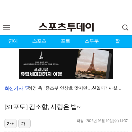
연예
스포츠
포토
스투툰
짤
최신기사 ▽
하영 측 "증조부 안상호 맞지만…친일파? 사실무근" […
'방송 출연' 유명 산부인과 원장, 프로포폴 셀프 투약…
[ST포토] 김소향, 사랑은 법~
"스토킹 피해자" 황정민VS"2억대 손해배상" A 씨,…
작성 : 2026년 06월 10일(수) 14:37
"블랙핑크 데뷔 10주년 행사로 국중박 입장 통제"…문…
가+
가-
김지원, 어린이병원에 1억원 쾌척 "'닥터X' 촬영 중…