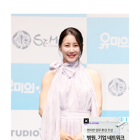
고영욱, 도 넘은 저격 논란…이번엔 박하선에 "감당 안…
기록적인 폭염에 멈췄던 KBO, 11일부터 순위 경쟁 …
'선업튀' 서혜원, 결혼 4개월 만에 임신 경사 "행복…
경찰, 대한축구협회 '심판 성접대 논란' 수사 여부 검…
정연, JYP엔터 떠나 새 시작 "가장 큰 중심 트와이…