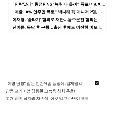
"연락말라" 황정민VS"녹취 다 올려" 폭로녀 A 씨,…
"매출 10% 안주면 폭로" 박나래 前 매니저 2명, …
이재룡, '술타기' 혐의로 재판…음주운전 혐의는 미적용…
진아름, 득남 후 근황…출산 후에도 여전한 미모 [스타…