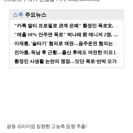
스투
주요뉴스
"카톡 멀티 프로필로 관계 은폐" 황정민 폭로女, 문자…
"매출 10% 안주면 폭로" 박나래 前 매니저 2명, …
이재룡, '술타기' 혐의로 재판…음주운전 혐의는 미적용…
진아름, 득남 후 근황…출산 후에도 여전한 미모 [스타…
황정민 사생활 논란의 쟁점…잇단 폭로·반박 오가는 소모…