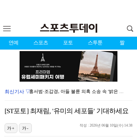
연예
스포츠
포토
스투툰
짤
최신기사 ▽
홍서범·조갑경, 아들 불륜 의혹 소송 속 '밝은 근황'…
데뷔는 쉬워도 생존은 어렵다…K팝 아이돌 평균 수명 4…
[ST포토] 최재림, '유미의 세포들' 기대하세요
'리틀 김연경' 손서연 28점 폭발…U17 여자배구, …
[ST포토] 문정민, 힘찬 티샷
작성 : 2026년 06월 10일(수) 14:38
가+
가-
[ST포토] 문정민, 자신감 가득