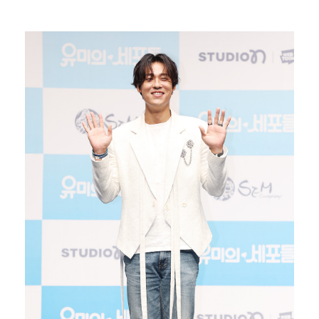
'호프', 글로벌 순항…토론토 영화제 미드나잇 매드니스…
'조폭 연루설 부인' 조세호, 8개월 만에 SNS 업로…
[ST포토] 고지우, 신중한 퍼팅
[ST포토] 문정민, 버디 성공
데이식스 영케이, '사운드플래닛페스티벌' 출격…첫 솔로…