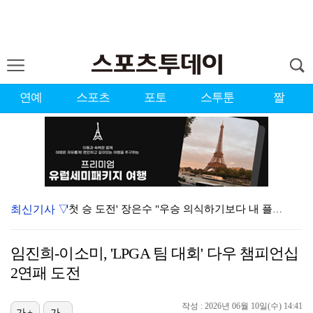
연예
스포츠
포토
스투툰
짤
최신기사 ▽
'첫 승 도전' 장은수 "우승 의식하기보다 내 플레이에…
에스파, 고척돔 입성…공연 시작 40분 만에 첫 인사 …
임진희-이소미, 'LPGA 팀 대회' 다우 챔피언십
에스파, '쇠맛'부터 '달콤한 맛'까지…고척돔 가득 채…
2연패 도전
블랙핑크, 10주년 행사 논란에 사과 "커뮤니케이션 문…
작성 : 2026년 06월 10일(수) 14:41
가+
가-
맨시티 마레스카 감독 "이강인은 훌륭한 선수…아틀레티코…