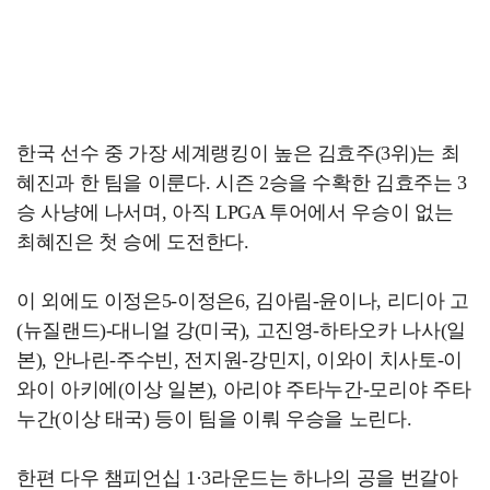
한국 선수 중 가장 세계랭킹이 높은 김효주(3위)는 최
혜진과 한 팀을 이룬다. 시즌 2승을 수확한 김효주는 3
승 사냥에 나서며, 아직 LPGA 투어에서 우승이 없는
최혜진은 첫 승에 도전한다.
이 외에도 이정은5-이정은6, 김아림-윤이나, 리디아 고
(뉴질랜드)-대니얼 강(미국), 고진영-하타오카 나사(일
본), 안나린-주수빈, 전지원-강민지, 이와이 치사토-이
와이 아키에(이상 일본), 아리야 주타누간-모리야 주타
누간(이상 태국) 등이 팀을 이뤄 우승을 노린다.
한편 다우 챔피언십 1·3라운드는 하나의 공을 번갈아