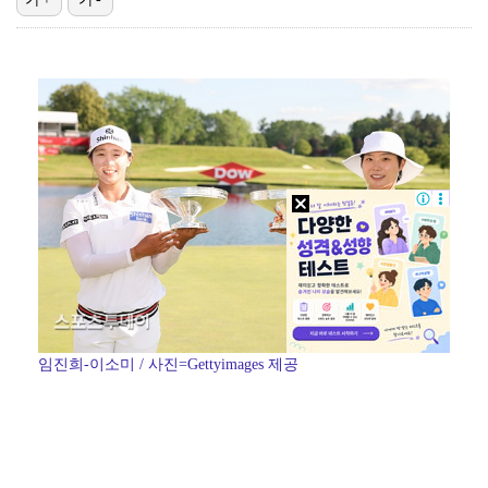
에스파 고척돔 공연에 반가운 얼굴…아이들 미연·트와이스…
박지민 아나운서 "발리까지 갔는데…'피의 게임2' 출연…
'리그 2연패 정조준' 아스널, 뉴캐슬서 기마랑이스 영…
[ST포토] 이강인, 환하게 웃으며
박미선, 큐브와 전속계약 종료…6년 동행 마무리
임진희-이소미 / 사진=Gettyimages 제공