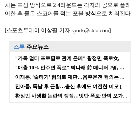
치는 포섬 방식으로 2·4라운드는 각자의 공으로 플레
이한 후 좋은 스코어를 적는 포볼 방식으로 치러진다.
[스포츠투데이 이상필 기자 sports@stoo.com]
스투
주요뉴스
"카톡 멀티 프로필로 관계 은폐" 황정민 폭로女, 문자…
"매출 10% 안주면 폭로" 박나래 前 매니저 2명, …
이재룡, '술타기' 혐의로 재판…음주운전 혐의는 미적용…
진아름, 득남 후 근황…출산 후에도 여전한 미모 [스타…
황정민 사생활 논란의 쟁점…잇단 폭로·반박 오가는 소모…