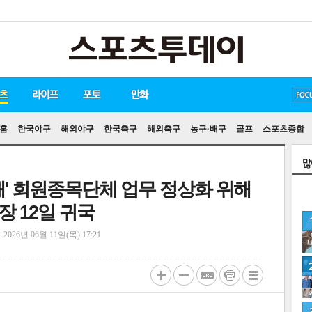
방탄소년단
손흥민
송중기
홈
한국야구
해외야구
한국축구
해외축구
농구·배구
골프
스포츠종합
해' 회원종목단체 업무 정상화 위해
 12일 귀국
정
2026년 06월 11일(목) 17:21