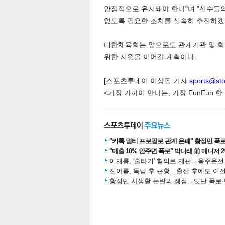
안정적으로 유지돼야 한다"며 "선수들
없도록 필요한 조치를 신속히 추진하겠
대한체육회는 앞으로도 관계기관 및 회
위한 지원을 이어갈 계획이다.
[스포츠투데이 이상필 기자
sports@st
체
인
<가장 가까이 만나는, 가장 FunFun 
"카톡 멀티 프로필로 관계 은폐" 황정민 폭로女
"매출 10% 안주면 폭로" 박나래 前 매니저 
이재룡, '술타기' 혐의로 재판…음주운
진아름, 득남 후 근황…출산 후에도 여전
황정민 사생활 논란의 쟁점…잇단 폭로·반