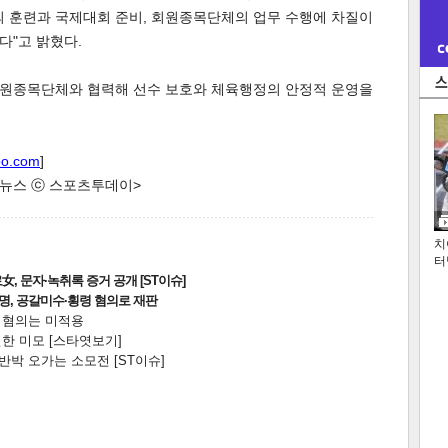
의 훈련과 국제대회 준비, 회원종목단체의 업무 수행에 차질이
다"고 밝혔다.
원종목단체와 협력해 선수 보호와 체육행정의 안정적 운영을
oo.com
]
한 뉴스 ⓒ 스포츠투데이>
치
터
, 문자·녹취록 증거 공개 [ST이슈]
2명, 공갈미수·횡령 혐의로 재판
전 혐의는 미적용
한 미모 [스타엿보기]
박 오가는 소모전 [ST이슈]