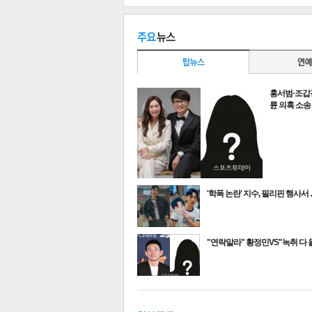
홍서범·조갑경
륜 의혹 소송 
'학폭 논란' 지수, 필리핀 행사서
최신뉴스
"연락말라" 황정민VS"녹취 다
기