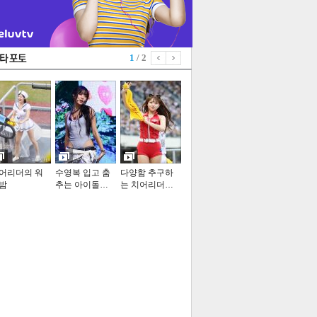
1
/ 2
어리더의 워
수영복 입고 춤
다양함 추구하
밤
추는 아이돌…
는 치어리더…