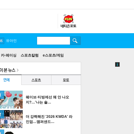
유아인
카·레이싱
스포츠칼럼
e스포츠/게임
웨이브·티빙에선 왜 안 나오
지?…'나는 솔…
더 강력해진 '2026 KWDA' 라
인업…앰퍼샌드…