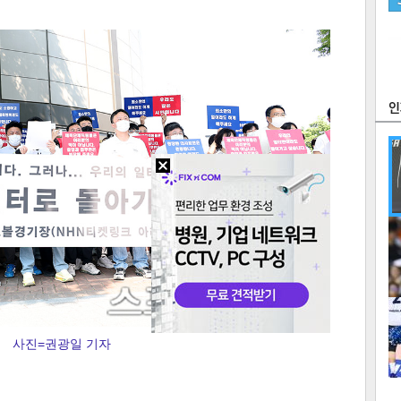
츠
라이프
포토
만화
FOC
많
연예
1
사진=권광일 기자
2
텍스
텍스
url 복
인쇄
목록