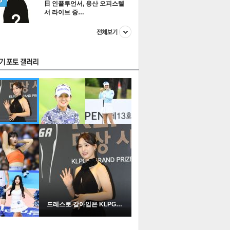
日 인플루언서, 용산 오피스텔
서 라이브 중…
스투펀
US
이 본 뉴스
스포츠
포토
드레스로 갈아입은 KLPGA …