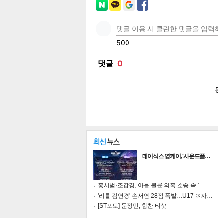
페이
트위
카카
밴드
네이
공유
유
로그
데이식스 영케이, '사운드플…
홍서범·조갑경, 아들 불륜 의혹 소송 속 '…
'리틀 김연경' 손서연 28점 폭발…U17 여자…
[ST포토] 문정민, 힘찬 티샷