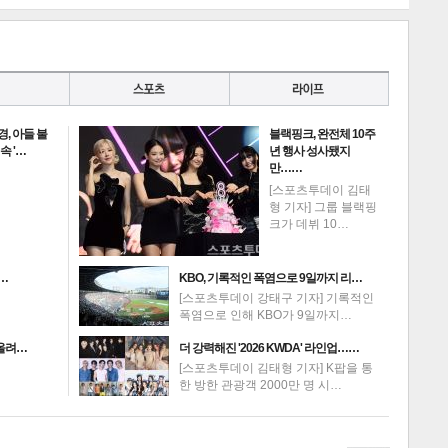
, 아들 불
블랙핑크, 완전체 10주
속 '…
년 행사 성사됐지
만……
[스포츠투데이 김태
형 기자] 그룹 블랙핑
크가 데뷔 10…
 …
KBO, 기록적인 폭염으로 9일까지 리…
[스포츠투데이 강태구 기자] 기록적인
폭염으로 인해 KBO가 9일까지…
 올려…
더 강력해진 '2026 KWDA' 라인업……
[스포츠투데이 김태형 기자] K팝을 통
한 방한 관광객 2000만 명 시…