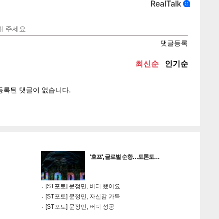
텍스
텍스
url 복
인쇄
목록
게
소
'호프', 글로벌 순항…토론토…
[ST포토] 문정민, 버디 했어요
[ST포토] 문정민, 자신감 가득
[ST포토] 문정민, 버디 성공