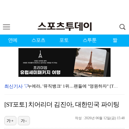
연예
스포츠
포토
스투툰
짤
최신기사 ▽
누에라, '뮤직뱅크' 1위…팬들에 "영원하자" [TV캡…
'우리동네 전성시대' 딘딘, 첫 촬영부터 멘붕…시작부터…
[ST포토] 치어리더 김진아, 대한민국 파이팅
서장훈 감독 "내 능력 부족" 자책하게 만든 펜타곤과의…
작성 : 2026년 06월 12일(금) 15:48
대한축구협회의 '심판 성접대'…최악의 경우 런던 올림픽…
가+
가-
진세연, 전속계약 종료…FA 시장 나왔다 [공식]