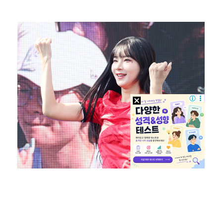
강채연, 제주삼다수 2R 깜짝 선두 도약…박민지 공동 …
'오징어 게임' 미국판 스핀오프, 제작 무산설 "넷플릭…
정해인X강하늘X이청아X유재명X김선영 뭉쳤다…'아가미',…
[ST포토] 정지효, 반가운 손인사
MJ, 운명의 상대 찾아 솔로 하우스行…색다른 콘셉트