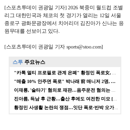
[스포츠투데이 권광일 기자] 2026 북중미 월드컵 조별
리그 대한민국과 체코의 첫 경기가 열리는 12일 서울
종로구 광화문광장에서 치어리더 김진아가 신나는 응
원무대를 선보이고 있다.
[스포츠투데이 권광일 기자 sports@stoo.com]
스투
주요뉴스
"카톡 멀티 프로필로 관계 은폐" 황정민 폭로女, 문자…
"매출 10% 안주면 폭로" 박나래 前 매니저 2명, …
이재룡, '술타기' 혐의로 재판…음주운전 혐의는 미적용…
진아름, 득남 후 근황…출산 후에도 여전한 미모 [스타…
황정민 사생활 논란의 쟁점…잇단 폭로·반박 오가는 소모…