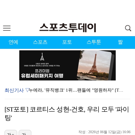
연예
스포츠
포토
스투툰
짤
최신기사 ▽
누에라, '뮤직뱅크' 1위…팬들에 "영원하자" [TV캡…
서장훈 감독 "내 능력 부족" 자책하게 만든 펜타곤과의…
[ST포토] 코르티스 성현-건호, 우리 모두 '파이
대한축구협회의 '심판 성접대'…최악의 경우 런던 올림픽…
팅'
강채연, 제주삼다수 2R 깜짝 선두 도약…박민지 공동 …
작성 : 2026년 06월 12일(금) 16:06
가+
가-
폭발까지 5분…안보현·정은채, 목숨 건 사투 시작(재벌…