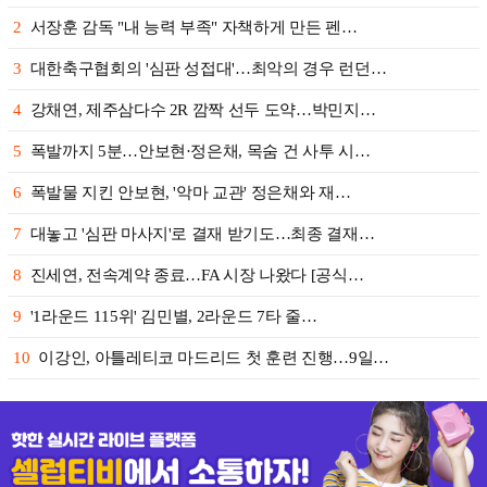
2
서장훈 감독 "내 능력 부족" 자책하게 만든 펜…
3
대한축구협회의 '심판 성접대'…최악의 경우 런던…
4
강채연, 제주삼다수 2R 깜짝 선두 도약…박민지…
5
폭발까지 5분…안보현·정은채, 목숨 건 사투 시…
6
폭발물 지킨 안보현, '악마 교관' 정은채와 재…
7
대놓고 '심판 마사지'로 결재 받기도…최종 결재…
8
진세연, 전속계약 종료…FA 시장 나왔다 [공식…
9
'1라운드 115위' 김민별, 2라운드 7타 줄…
10
이강인, 아틀레티코 마드리드 첫 훈련 진행…9일…