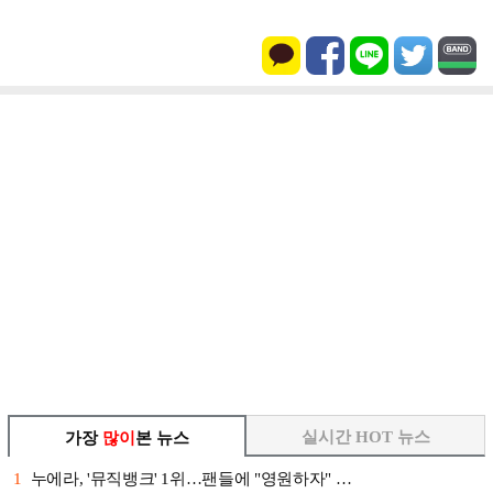
실시간 HOT 뉴스
가장
많이
본 뉴스
1
누에라, '뮤직뱅크' 1위…팬들에 "영원하자" …