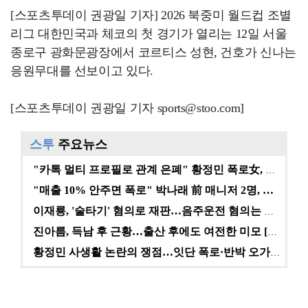
[스포츠투데이 권광일 기자] 2026 북중미 월드컵 조별
리그 대한민국과 체코의 첫 경기가 열리는 12일 서울
종로구 광화문광장에서 코르티스 성현, 건호가 신나는
응원무대를 선보이고 있다.
[스포츠투데이 권광일 기자 sports@stoo.com]
스투
주요뉴스
"카톡 멀티 프로필로 관계 은폐" 황정민 폭로女, 문자…
"매출 10% 안주면 폭로" 박나래 前 매니저 2명, …
이재룡, '술타기' 혐의로 재판…음주운전 혐의는 미적용…
진아름, 득남 후 근황…출산 후에도 여전한 미모 [스타…
황정민 사생활 논란의 쟁점…잇단 폭로·반박 오가는 소모…