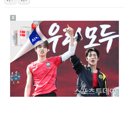
폭발물 지킨 안보현, '악마 교관' 정은채와 재회(재벌…
X
대놓고 '심판 마사지'로 결재 받기도…최종 결재권자는 …
진세연, 전속계약 종료…FA 시장 나왔다 [공식]
'1라운드 115위' 김민별, 2라운드 7타 줄이며 7…
이강인, 아틀레티코 마드리드 첫 훈련 진행…9일 맨시티…