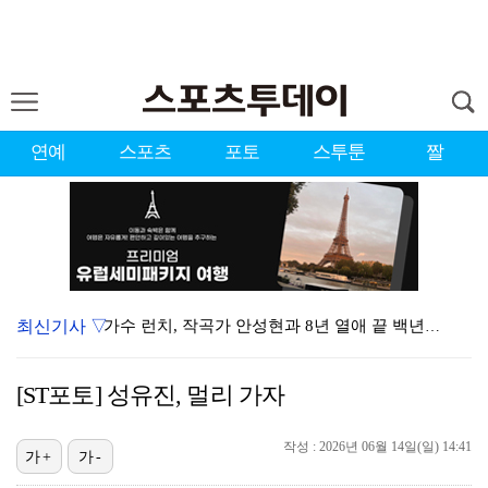
연예
스포츠
포토
스투툰
짤
최신기사 ▽
가수 런치, 작곡가 안성현과 8년 열애 끝 백년가약…결…
런치, 안성현과 내일(8일) 결혼…가수·작곡가 부부 탄…
[ST포토] 성유진, 멀리 가자
변우석, 아이유 생일 맞아 특별 주문 제작 케이크 선물…
작성 : 2026년 06월 14일(일) 14:41
상위권 유지한 서교림 "아이언샷 덕분에 타수 줄여…컨디…
가+
가-
던, 3년 만에 신곡→솔직 심경 고백 "이제는 있는 그…