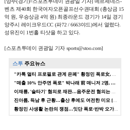
[양주(경기)=스포츠투데이 권광일 기자] 메르세데스-
벤츠 제40회 한국여자오픈골프선수권대회 (총상금 15
억 원, 우승상금 4억 원) 최종라운드 경기가 14일 경기
양주시 레이크우드CC (파72 / 6663야드)에서 열렸다.
성유진이 1번홀 티샷을 하고 있다.
[스포츠투데이 권광일 기자 sports@stoo.com]
스투
주요뉴스
"카톡 멀티 프로필로 관계 은폐" 황정민 폭로女, 문자…
"매출 10% 안주면 폭로" 박나래 前 매니저 2명, …
이재룡, '술타기' 혐의로 재판…음주운전 혐의는 미적용…
진아름, 득남 후 근황…출산 후에도 여전한 미모 [스타…
황정민 사생활 논란의 쟁점…잇단 폭로·반박 오가는 소모…