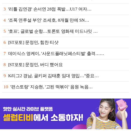
3
'리틀 김연경' 손서연 28점 폭발…U17 여자…
4
'조폭 연루설 부인' 조세호, 8개월 만에 SN…
5
'호프', 글로벌 순항…토론토 영화제 미드나잇 …
6
[ST포토] 문정민, 힘찬 티샷
7
데이식스 영케이, '사운드플래닛페스티벌' 출격……
8
[ST포토] 문정민, 버디 했어요
9
K리그2 경남, 골키퍼 김태훈 임대 영입…"중요…
10
'편스토랑' 지승현, '고된 떡볶이' 음원 녹음…