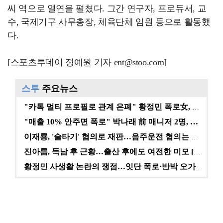
씨 역으로 열연을 펼쳤다. 그간 연구자, 프로듀서, 교
수, 국제기구 사무총장, 체육단체 임원 등으로 활동했
다.
[스포츠투데이 정예원 기자 ent@stoo.com]
스투
주요뉴스
"카톡 멀티 프로필로 관계 은폐" 황정민 폭로女, 문자…
"매출 10% 안주면 폭로" 박나래 前 매니저 2명, …
이재룡, '술타기' 혐의로 재판…음주운전 혐의는 미적용…
진아름, 득남 후 근황…출산 후에도 여전한 미모 [스타…
황정민 사생활 논란의 쟁점…잇단 폭로·반박 오가는 소모…