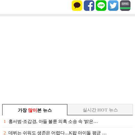
실시간 HOT 뉴스
가장
많이
본 뉴스
1
홍서범·조갑경, 아들 불륜 의혹 소송 속 '밝은…
2
데뷔는 쉬워도 생존은 어렵다…K팝 아이돌 평균 …