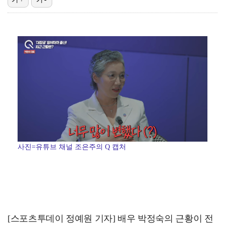
[ST포토] 문정민, 힘찬 티샷
데이식스 영케이, '사운드플래닛페스티벌' 출격…첫 솔로…
[ST포토] 문정민, 버디 했어요
K리그2 경남, 골키퍼 김태훈 임대 영입…"중요한 역할…
'편스토랑' 지승현, '고된 떡볶이' 음원 녹음…영탁도…
사진=유튜브 채널 조은주의 Q 캡처
[스포츠투데이 정예원 기자] 배우 박정숙의 근황이 전