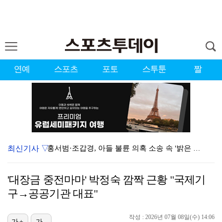
연예
스포츠
포토
스투툰
짤
최신기사 ▽
홍서범·조갑경, 아들 불륜 의혹 소송 속 '밝은 근황'…
데뷔는 쉬워도 생존은 어렵다…K팝 아이돌 평균 수명 4…
'대장금 중전마마' 박정숙 깜짝 근황 "국제기
'리틀 김연경' 손서연 28점 폭발…U17 여자배구, …
구→공공기관 대표"
'조폭 연루설 부인' 조세호, 8개월 만에 SNS 업로…
작성 : 2026년 07월 08일(수) 14:06
가+
가-
'호프', 글로벌 순항…토론토 영화제 미드나잇 매드니스…