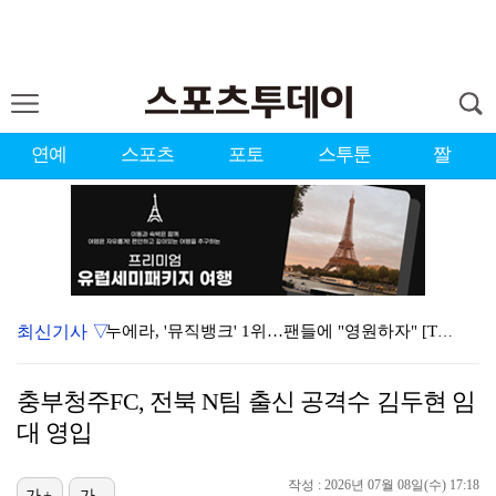
연예
스포츠
포토
스투툰
짤
최신기사 ▽
누에라, '뮤직뱅크' 1위…팬들에 "영원하자" [TV캡…
강채연, 제주삼다수 2R 깜짝 선두 도약…박민지 공동 …
충부청주FC, 전북 N팀 출신 공격수 김두현 임
폭발까지 5분…안보현·정은채, 목숨 건 사투 시작(재벌…
대 영입
이강인, 아틀레티코 마드리드 첫 훈련 진행…9일 맨시티…
작성 : 2026년 07월 08일(수) 17:18
가+
가-
대한축구협회의 '심판 성접대'…최악의 경우 런던 올림픽…