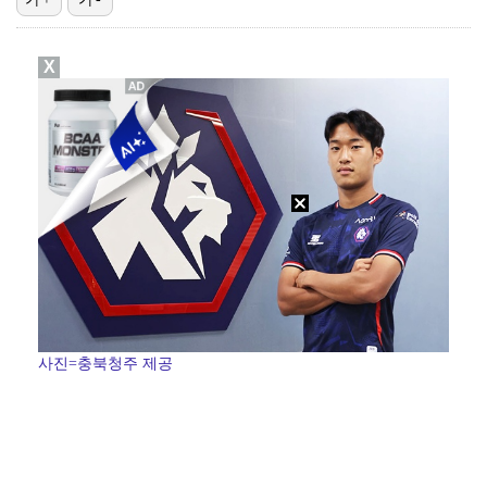
폭발물 지킨 안보현, '악마 교관' 정은채와 재회(재벌…
X
외신까지 퍼지고 있는 축구협회 성접대 논란…2002 한…
태국에서 새 도전 시작하는 박항서 감독 "원팀 만들어 …
대놓고 '심판 마사지'로 결재 받기도…최종 결재권자는 …
'1라운드 115위' 김민별, 2라운드 7타 줄이며 7…
사진=충북청주 제공