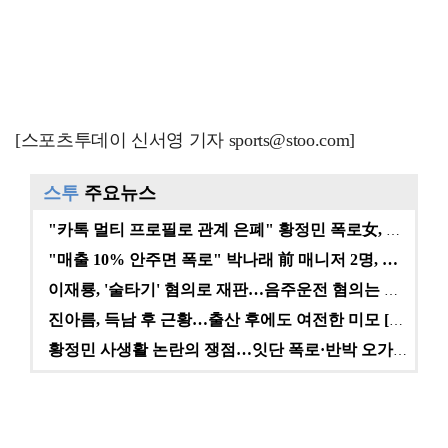
[스포츠투데이 신서영 기자 sports@stoo.com]
스투
주요뉴스
"카톡 멀티 프로필로 관계 은폐" 황정민 폭로女, 문자…
"매출 10% 안주면 폭로" 박나래 前 매니저 2명, …
이재룡, '술타기' 혐의로 재판…음주운전 혐의는 미적용…
진아름, 득남 후 근황…출산 후에도 여전한 미모 [스타…
황정민 사생활 논란의 쟁점…잇단 폭로·반박 오가는 소모…