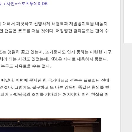
. / 사진=스포츠투데이DB
 대해서 깨끗하고 선명하게 해결책과 재발방지책을 내놓지
트 크
트 축
사
하기
보기
말건 팬들은 코트를 떠날 것이다. 어정쩡한 결과물로는 팬이 수
스
또는 맹렬히 끓고 있는데, 뜨거운지도 인지 못하는 미련한 개구
처리 되는 사건도 있었는데, KBL은 제대로 대응하지 못했다.
 누구도 자유로울 수는 없다.
 떠났다. 이번에 문제된 한 국가대표급 선수는 프로입단 전에
려졌다. 그럼에도 불구하고 또 다른 감독이 똑같은 혐의를 받
가 되어 사법당국의 조치를 기다리는 처지이다. 이런 현실을 어