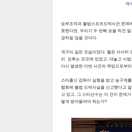
재석
승부조작과 불법스포츠도박사건 문제에
스북
터 공
달기
공유
버블
못한다면, 우리가 두 번째 슛을 하건 
긍하질 않을 것이다.
개구리 같은 모습이었다. 물은 서서히 
리. 징후는 곳곳에 있었고, 대놓고 사법
다시 발생한 이번 사건의 책임으로부터
스타출신 감독이 실형을 받고 농구계를
협회에 불법 도박사실을 신고했다고 알
고 있고, 그 스타선수는 이 건이 문제
떻게 받아들여야 하는가?