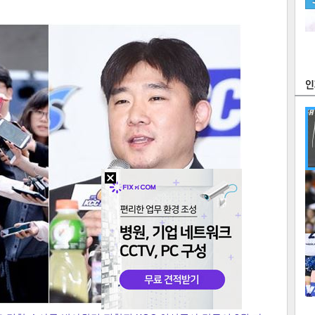
츠
라이프
포토
만화
FOC
많
연예
1
2
텍스
텍스
url 복
인쇄
목록