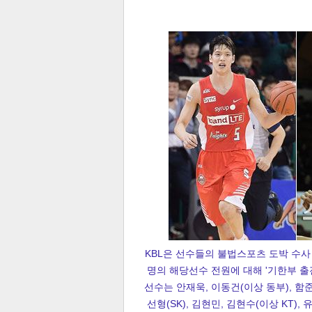
체
인
KBL은 선수들의 불법스포츠 도박 수사 
명의 해당선수 전원에 대해 '기한부 출
선수는 안재욱, 이동건(이상 동부), 함준
선형(SK), 김현민, 김현수(이상 KT)