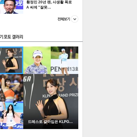
황정민 20년 팬, 사생활 폭로
A 씨에 "잘못…
스투펀
US
이 본 뉴스
스포츠
포토
드레스로 갈아입은 KLPGA …