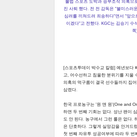
불법 스포츠 도박과 승부조작 의혹으로
진 사퇴 했다. 전 전 감독은 "불미스러
심려를 끼쳐드려 죄송하다"면서 "앞으
이겠다"고 전했다. KGC는 김승기 수
쪽
[스포츠투데이 박수교 칼럼] 예년보다 
고, 어수선하고 침울한 분위기를 지울 
의혹의 먹구름이 결국 선수들까지 집어
삼켰다.
한국 프로농구는 '원 앤 원'(One an
하면 두 번째 기회는 없다. 성난 팬이 
도 안 된다. 농구에서 그런 룰은 없다.
은 단호하다. 그렇게 실망감을 안겨드렸
첫 번째 자유투 성공여부에 따라 두 번