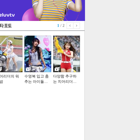
1
/ 2
어리더의 워
수영복 입고 춤
다양함 추구하
밤
추는 아이돌…
는 치어리더…