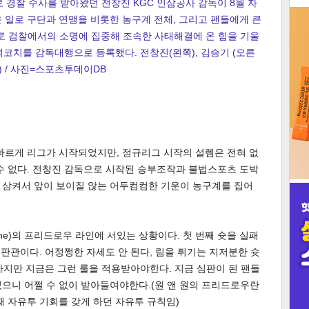
 경찰 수사를 받아왔던 전창진 KGC 인삼공사 감독이 8월 자
운 일로 구단과 연맹을 비롯한 농구계 전체, 그리고 팬들에게 큰
3
로 검찰에서의 소명에 집중해 조속한 사태해결에 온 힘을 기울
석코치를 감독대행으로 등록했다. 전창진(왼쪽), 김승기 (오른
) / 사진=스포츠투데이DB
인
빠르게 리그가 시작되었지만, 정규리그 시작의 설렘은 전혀 없
수 없다. 전창진 감독으로 시작된 승부조작과 불법스포츠 도박
 삼켜서 앞이 보이질 않는 어두컴컴한 기운이 농구계를 집어
d One)의 프리드로우 라인에 서있는 상황이다. 첫 번째 슛을 실패
심판관이다. 어정쩡한 자세도 안 된다, 림을 튀기는 지저분한 슛
 하지만 지금은 그런 룰을 적용받아야한다. 지금 심판이 된 팬들
으니 어쩔 수 없이 받아들여야한다.(원 앤 원의 프리드로우란
째 자유투 기회를 갖게 하던 자유투 규칙임)