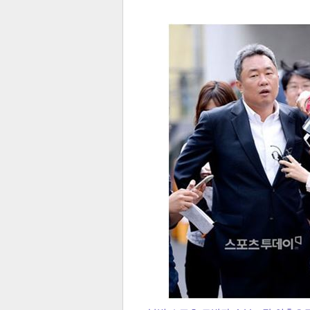
전
로그
즐겨찾기
많이 본 뉴스
최신 뉴스
연예
스포
페이
트위
댓글
밴드
네이