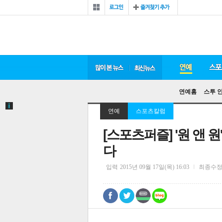
연예홈
스투 
연예
스포츠칼럼
[스포츠퍼즐] '원 앤 
다
입력
2015년 09월 17일(목) 16:03
최종수
0