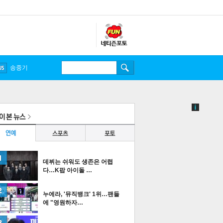
송중기
데뷔는 쉬워도 생존은 어렵
다…K팝 아이돌 …
누에라, '뮤직뱅크' 1위…팬들
에 "영원하자…