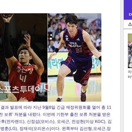
치
터
결과 발표에 따라 지난 9월8일 긴급 재정위원회를 열어 총 11
전 보류' 처분을 내렸다. 이번에 기한부 출전 보류 처분을 받은
후(전자랜드), 신정섭(모비스), 오세근, 전성현(이상 KGC), 김
, 유병훈(LG), 장재석(오리온스)이다. 왼쪽부터 김선형,오세근,장