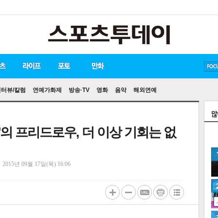
방탄소년단
손흥민
유아인
인터뷰/칼럼
연예가화제
방송·TV
영화
음악
해외연예
원'의 프리드로우, 더 이상 기회는 없
정
2015년 09월 17일(목) 16:06