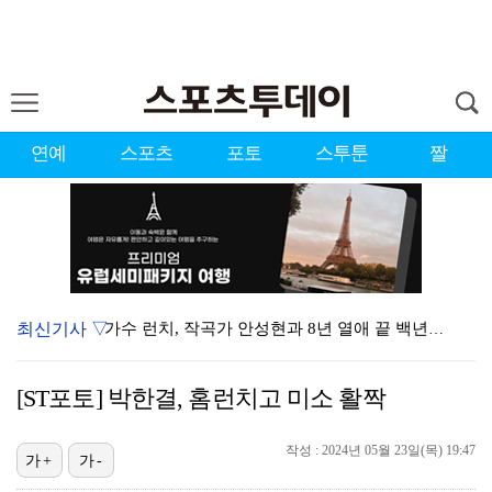
연예
스포츠
포토
스투툰
짤
최신기사 ▽
가수 런치, 작곡가 안성현과 8년 열애 끝 백년가약…결…
런치, 안성현과 내일(8일) 결혼…가수·작곡가 부부 탄…
[ST포토] 박한결, 홈런치고 미소 활짝
변우석, 아이유 생일 맞아 특별 주문 제작 케이크 선물…
작성 : 2024년 05월 23일(목) 19:47
상위권 유지한 서교림 "아이언샷 덕분에 타수 줄여…컨디…
가+
가-
던, 3년 만에 신곡→솔직 심경 고백 "이제는 있는 그…