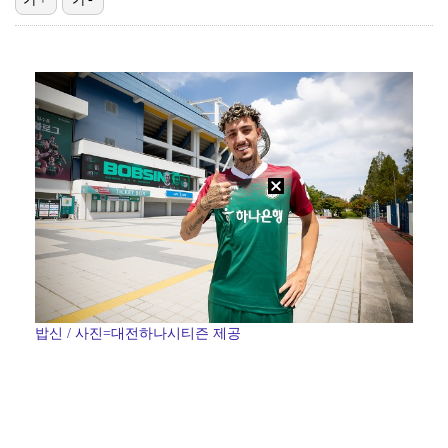
"매출 10% 안주면 폭로" 박나래 前 매니저 2명, …
"기분 맞춰주려고" 축구협회, 외국인 심판 성접대 의혹…
'나솔' 24기 옥순, 출연료 미지급 폭로 "1년 넘게…
'폭염 영향' 프로야구, 9일까지 리그 중단 결정…11…
'오디세이'·'스파이더맨4', 박스오피스 투톱…기록 경…
밥신 / 사진=대전하나시티즌 제공