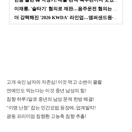
한숨 돌린 韓 극장가, 매출·관객·특수관까지 웃었다 […
이재룡, '술타기' 혐의로 재판…음주운전 혐의는 미적용…
더 강력해진 '2026 KWDA' 라인업…앰퍼샌드원·나…