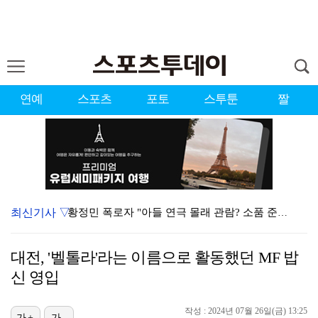
연예
스포츠
포토
스투툰
짤
최신기사 ▽
황정민 폭로자 "아들 연극 몰래 관람? 소품 준비 돕고…
이강인, 드디어 아틀레티코 선수단과 만났다…시메오네 감…
대전, '벨톨라'라는 이름으로 활동했던 MF 밥
10주년인데 40명뿐?…블랙핑크 행사 공지에 팬심 폭발…
신 영입
KBO, 기록적인 폭염으로 9일까지 리그 중단…내달 6…
작성 : 2024년 07월 26일(금) 13:25
가+
가-
박지훈, 9월 잠실실내체육관서 앙코르 콘서트 개최