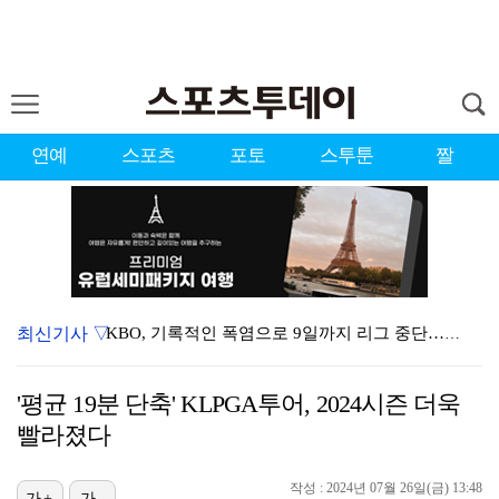
연예
스포츠
포토
스투툰
짤
최신기사 ▽
KBO, 기록적인 폭염으로 9일까지 리그 중단…내달 6…
이강인, 드디어 아틀레티코 선수단과 만났다…시메오네 감…
'평균 19분 단축' KLPGA투어, 2024시즌 더욱
대한축구협회, 외국인 심판 7차례 성접대 의혹…이 기간…
빨라졌다
박지훈, 9월 잠실실내체육관서 앙코르 콘서트 개최
작성 : 2024년 07월 26일(금) 13:48
가+
가-
3승 사냥 시동 건 서교림 "샷·퍼트 만족스러워…좋은 …