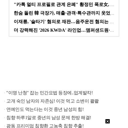
"카톡 멀티 프로필로 관계 은폐" 황정민 폭로女, 문자…
한숨 돌린 韓 극장가, 매출·관객·특수관까지 웃었다 […
이재룡, '술타기' 혐의로 재판…음주운전 혐의는 미적용…
더 강력해진 '2026 KWDA' 라인업…앰퍼샌드원·나…