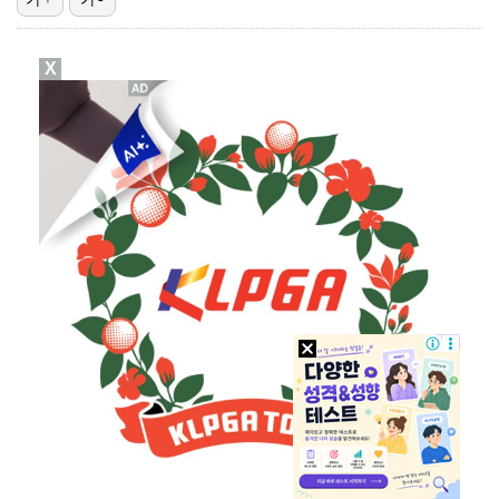
"기분 맞춰주려고" 축구협회, 외국인 심판 성접대 의혹…
X
박문성 "축구협회 성접대 의혹? 사실이면 국제 망신…사…
폭로자 "황정민, 본인 말에 책임져야…내가 사생활에 초…
'주장 완장' 김민재, 한국 떠나기 전 뮌헨 동료들에게…
"우산으로 때려"vs"그런 적 없다"…23기 부부 엇갈…