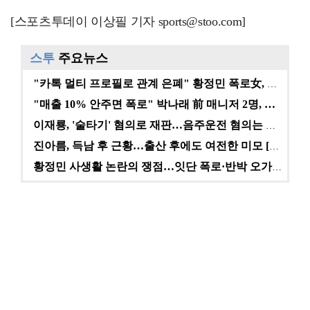
[스포츠투데이 이상필 기자 sports@stoo.com]
스투
주요뉴스
"카톡 멀티 프로필로 관계 은폐" 황정민 폭로女, 문자…
"매출 10% 안주면 폭로" 박나래 前 매니저 2명, …
이재룡, '술타기' 혐의로 재판…음주운전 혐의는 미적용…
진아름, 득남 후 근황…출산 후에도 여전한 미모 [스타…
황정민 사생활 논란의 쟁점…잇단 폭로·반박 오가는 소모…