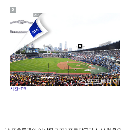
X
"친한 척 좀 해"…나영석·배정남, 불화설 재차 해명(…
생애 첫 승 노리는 강채연·서어진·장은수, 제주삼다수 …
아이들, '톰보이'까지 MV 4억뷰 돌파…통산 3번째 …
'전참시' 리센느 메이 "희망 보이지 않아 팀 탈퇴 고…
[ST포토] 정지효, 퍼터 확인
사진=DB