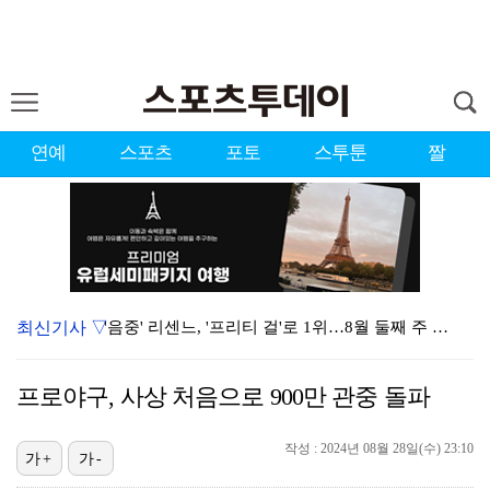
연예
스포츠
포토
스투툰
짤
최신기사 ▽
'음중' 리센느, '프리티 걸'로 1위…8월 둘째 주 …
시원한 바람 불자 힘 낸 이예원 "좋은 기억 있는 테디…
프로야구, 사상 처음으로 900만 관중 돌파
강채연, 제주삼다수 3R 선두 질주…서어진·장은수 1타…
작성 : 2024년 08월 28일(수) 23:10
"큰 섭섭함 안겨 미안"…블랙핑크 지수, 10주년 잡음…
가+
가-
축구협회 성접대 파문에 더불어민주당 "타락한 뒷거래로 …