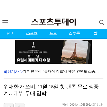
연예
스포츠
포토
스투툰
짤
최신기사 ▽
기부 변우석, '유재석 캠프'서 맺은 인연도 소중히…"…
맨시티전 유일한 득점자 김대원 "수준 차이 뼈저리게 느…
위대한 재쓰비, 11월 15일 첫 팬콘 무료 생중
박지훈, 상하이 팬미팅 취소 "불가피한 사정"
계…데뷔 무대 임박
'버디만 6개' 박예지, 제주삼다수 첫날 선두권…"하반…
작성 : 2024년 10월 29일(화) 11:44
'결혼의 완성' 이설이 완성한 입체적 서사
가+
가-