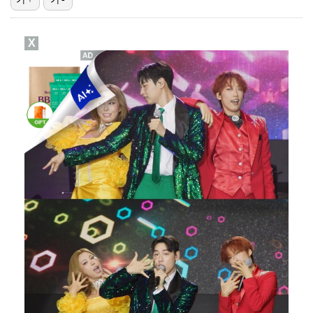
KLPGA, 선수·갤러리 건강 지킨다…얼음물 제공·폭염…
X
극한 폭염에 봉황대기 일정도 조정…7일 오전 경기만 진…
[ST포토] 최예림, 여유가 느껴지는 손인사
[ST포토] 박현경, 얼음주머니 옆에 끼고
'갈비뼈 피로골절' 양키스 저지, 야외 훈련 시작…"올…