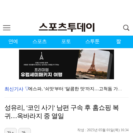
연예
스포츠
포토
스투툰
짤
최신기사 ▽
에스파, '쇠맛'부터 '달콤한 맛'까지…고척돔 가득 채…
블랙핑크, 10주년 행사 논란에 사과 "커뮤니케이션 문…
성유리, '코인 사기' 남편 구속 후 홈쇼핑 복
'리그 2연패 정조준' 아스널, 뉴캐슬서 기마랑이스 영…
귀…옥바라지 중 열일
'첫 승 도전' 장은수 "우승 의식하기보다 내 플레이에…
작성 : 2025년 05월 01일(목) 16:34
가+
가-
에스파, 고척돔 입성…공연 시작 40분 만에 첫 인사 …