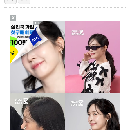
박지민 아나운서 "발리까지 갔는데…'피의 게임2' 출연…
X
에스파 고척돔 공연에 반가운 얼굴…아이들 미연·트와이스…
"언론사 대표·국회의원도"…최연청, 판사 남편까지 화려…
한국 남자배구, 중국 3-0 완파하고 동아시아선수권 결…
'서명관·야고 연속골' 울산, 동해안 더비서 포항 제압…