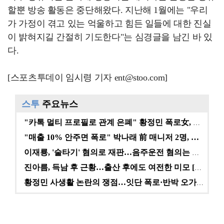
할뿐 방송 활동은 중단해왔다. 지난해 1월에는 "우리
가 가정이 겪고 있는 억울하고 힘든 일들에 대한 진실
이 밝혀지길 간절히 기도한다"는 심경글을 남긴 바 있
다.
[스포츠투데이 임시령 기자 ent@stoo.com]
스투
주요뉴스
"카톡 멀티 프로필로 관계 은폐" 황정민 폭로女, 문자…
"매출 10% 안주면 폭로" 박나래 前 매니저 2명, …
이재룡, '술타기' 혐의로 재판…음주운전 혐의는 미적용…
진아름, 득남 후 근황…출산 후에도 여전한 미모 [스타…
황정민 사생활 논란의 쟁점…잇단 폭로·반박 오가는 소모…